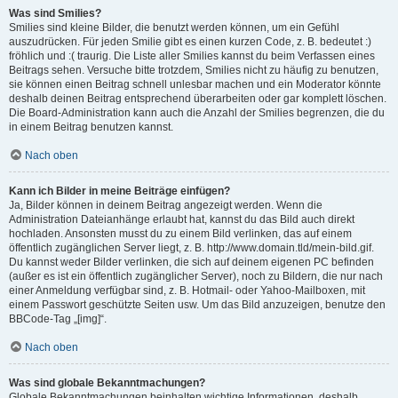
Was sind Smilies?
Smilies sind kleine Bilder, die benutzt werden können, um ein Gefühl
auszudrücken. Für jeden Smilie gibt es einen kurzen Code, z. B. bedeutet :)
fröhlich und :( traurig. Die Liste aller Smilies kannst du beim Verfassen eines
Beitrags sehen. Versuche bitte trotzdem, Smilies nicht zu häufig zu benutzen,
sie können einen Beitrag schnell unlesbar machen und ein Moderator könnte
deshalb deinen Beitrag entsprechend überarbeiten oder gar komplett löschen.
Die Board-Administration kann auch die Anzahl der Smilies begrenzen, die du
in einem Beitrag benutzen kannst.
Nach oben
Kann ich Bilder in meine Beiträge einfügen?
Ja, Bilder können in deinem Beitrag angezeigt werden. Wenn die
Administration Dateianhänge erlaubt hat, kannst du das Bild auch direkt
hochladen. Ansonsten musst du zu einem Bild verlinken, das auf einem
öffentlich zugänglichen Server liegt, z. B. http://www.domain.tld/mein-bild.gif.
Du kannst weder Bilder verlinken, die sich auf deinem eigenen PC befinden
(außer es ist ein öffentlich zugänglicher Server), noch zu Bildern, die nur nach
einer Anmeldung verfügbar sind, z. B. Hotmail- oder Yahoo-Mailboxen, mit
einem Passwort geschützte Seiten usw. Um das Bild anzuzeigen, benutze den
BBCode-Tag „[img]“.
Nach oben
Was sind globale Bekanntmachungen?
Globale Bekanntmachungen beinhalten wichtige Informationen, deshalb