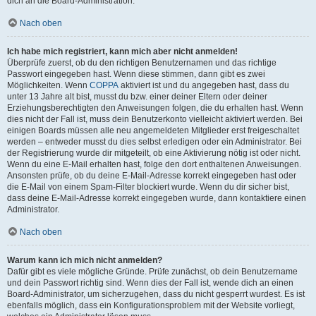
dich an die Board-Administration.
Nach oben
Ich habe mich registriert, kann mich aber nicht anmelden!
Überprüfe zuerst, ob du den richtigen Benutzernamen und das richtige
Passwort eingegeben hast. Wenn diese stimmen, dann gibt es zwei
Möglichkeiten. Wenn
COPPA
aktiviert ist und du angegeben hast, dass du
unter 13 Jahre alt bist, musst du bzw. einer deiner Eltern oder deiner
Erziehungsberechtigten den Anweisungen folgen, die du erhalten hast. Wenn
dies nicht der Fall ist, muss dein Benutzerkonto vielleicht aktiviert werden. Bei
einigen Boards müssen alle neu angemeldeten Mitglieder erst freigeschaltet
werden – entweder musst du dies selbst erledigen oder ein Administrator. Bei
der Registrierung wurde dir mitgeteilt, ob eine Aktivierung nötig ist oder nicht.
Wenn du eine E-Mail erhalten hast, folge den dort enthaltenen Anweisungen.
Ansonsten prüfe, ob du deine E-Mail-Adresse korrekt eingegeben hast oder
die E-Mail von einem Spam-Filter blockiert wurde. Wenn du dir sicher bist,
dass deine E-Mail-Adresse korrekt eingegeben wurde, dann kontaktiere einen
Administrator.
Nach oben
Warum kann ich mich nicht anmelden?
Dafür gibt es viele mögliche Gründe. Prüfe zunächst, ob dein Benutzername
und dein Passwort richtig sind. Wenn dies der Fall ist, wende dich an einen
Board-Administrator, um sicherzugehen, dass du nicht gesperrt wurdest. Es ist
ebenfalls möglich, dass ein Konfigurationsproblem mit der Website vorliegt,