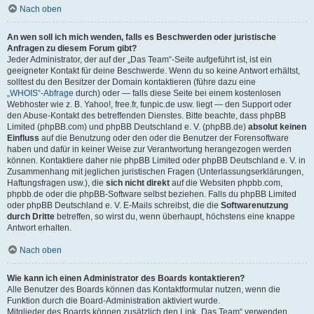
Nach oben
An wen soll ich mich wenden, falls es Beschwerden oder juristische
Anfragen zu diesem Forum gibt?
Jeder Administrator, der auf der „Das Team“-Seite aufgeführt ist, ist ein
geeigneter Kontakt für deine Beschwerde. Wenn du so keine Antwort erhältst,
solltest du den Besitzer der Domain kontaktieren (führe dazu eine
„WHOIS“-Abfrage
durch) oder — falls diese Seite bei einem kostenlosen
Webhoster wie z. B. Yahoo!, free.fr, funpic.de usw. liegt — den Support oder
den Abuse-Kontakt des betreffenden Dienstes. Bitte beachte, dass phpBB
Limited (phpBB.com) und phpBB Deutschland e. V. (phpBB.de)
absolut keinen
Einfluss
auf die Benutzung oder den oder die Benutzer der Forensoftware
haben und dafür in keiner Weise zur Verantwortung herangezogen werden
können. Kontaktiere daher nie phpBB Limited oder phpBB Deutschland e. V. in
Zusammenhang mit jeglichen juristischen Fragen (Unterlassungserklärungen,
Haftungsfragen usw.), die
sich nicht direkt
auf die Websiten phpbb.com,
phpbb.de oder die phpBB-Software selbst beziehen. Falls du phpBB Limited
oder phpBB Deutschland e. V. E-Mails schreibst, die die
Softwarenutzung
durch Dritte
betreffen, so wirst du, wenn überhaupt, höchstens eine knappe
Antwort erhalten.
Nach oben
Wie kann ich einen Administrator des Boards kontaktieren?
Alle Benutzer des Boards können das Kontaktformular nutzen, wenn die
Funktion durch die Board-Administration aktiviert wurde.
Mitglieder des Boards können zusätzlich den Link „Das Team“ verwenden.