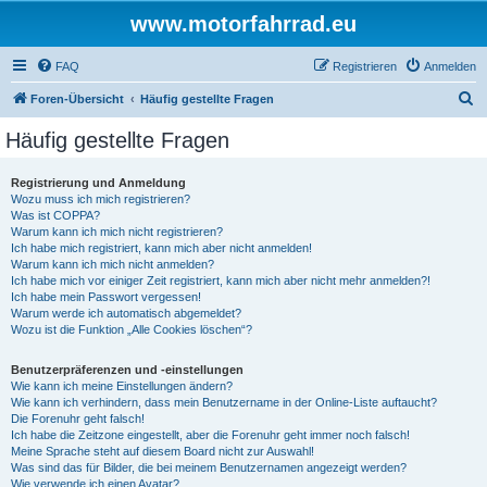
www.motorfahrrad.eu
FAQ
Registrieren
Anmelden
S
Foren-Übersicht
Häufig gestellte Fragen
u
Häufig gestellte Fragen
c
h
Registrierung und Anmeldung
Wozu muss ich mich registrieren?
e
Was ist COPPA?
Warum kann ich mich nicht registrieren?
Ich habe mich registriert, kann mich aber nicht anmelden!
Warum kann ich mich nicht anmelden?
Ich habe mich vor einiger Zeit registriert, kann mich aber nicht mehr anmelden?!
Ich habe mein Passwort vergessen!
Warum werde ich automatisch abgemeldet?
Wozu ist die Funktion „Alle Cookies löschen“?
Benutzerpräferenzen und -einstellungen
Wie kann ich meine Einstellungen ändern?
Wie kann ich verhindern, dass mein Benutzername in der Online-Liste auftaucht?
Die Forenuhr geht falsch!
Ich habe die Zeitzone eingestellt, aber die Forenuhr geht immer noch falsch!
Meine Sprache steht auf diesem Board nicht zur Auswahl!
Was sind das für Bilder, die bei meinem Benutzernamen angezeigt werden?
Wie verwende ich einen Avatar?