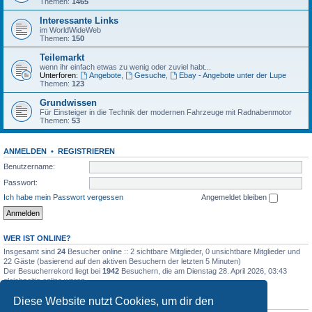
Themen:
1465
Interessante Links
im WorldWideWeb
Themen:
150
Teilemarkt
wenn ihr einfach etwas zu wenig oder zuviel habt...
Unterforen:
Angebote
,
Gesuche
,
Ebay - Angebote unter der Lupe
Themen:
123
Grundwissen
Für Einsteiger in die Technik der modernen Fahrzeuge mit Radnabenmotor
Themen:
53
ANMELDEN
•
REGISTRIEREN
Benutzername:
Passwort:
Ich habe mein Passwort vergessen
Angemeldet bleiben
WER IST ONLINE?
Insgesamt sind
24
Besucher online :: 2 sichtbare Mitglieder, 0 unsichtbare Mitglieder und
22 Gäste (basierend auf den aktiven Besuchern der letzten 5 Minuten)
Der Besucherrekord liegt bei
1942
Besuchern, die am Dienstag 28. April 2026, 03:43
gleichzeitig online waren.
Diese Website nutzt Cookies, um dir den
STATISTIK