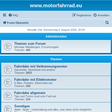
www.motorfahrrad.eu
FAQ
Registrieren
Anmelden
S
Foren-Übersicht
u
Aktuelle Zeit: Donnerstag 6. August 2026, 20:03
c
Administration
h
Themen zum Forum
e
Wichtige Mitteillungen, Forumsregeln.
Themen:
480
Themen
Fahrräder mit Verbrennungsmotor
Saxonette, Spartamet und andere
Themen:
2603
Fahrräder mit Elektromotor
E-Bike, Pedelec, Elektrofahrrad
Themen:
258
Fahrräder allgemein
Tips und Tricks rund ums Fahrrad
Themen:
154
Sonstiges
Spiel - Spaß - Unterhaltung und alles, was oben nicht reingehört.