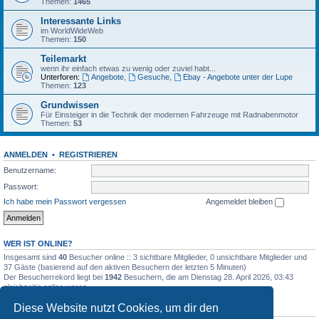
Themen:
1465
Interessante Links
im WorldWideWeb
Themen:
150
Teilemarkt
wenn ihr einfach etwas zu wenig oder zuviel habt...
Unterforen:
Angebote
,
Gesuche
,
Ebay - Angebote unter der Lupe
Themen:
123
Grundwissen
Für Einsteiger in die Technik der modernen Fahrzeuge mit Radnabenmotor
Themen:
53
ANMELDEN
•
REGISTRIEREN
Benutzername:
Passwort:
Ich habe mein Passwort vergessen
Angemeldet bleiben
WER IST ONLINE?
Insgesamt sind
40
Besucher online :: 3 sichtbare Mitglieder, 0 unsichtbare Mitglieder und
37 Gäste (basierend auf den aktiven Besuchern der letzten 5 Minuten)
Der Besucherrekord liegt bei
1942
Besuchern, die am Dienstag 28. April 2026, 03:43
gleichzeitig online waren.
Diese Website nutzt Cookies, um dir den
STATISTIK