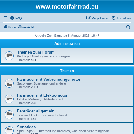
www.motorfahrrad.eu
FAQ
Registrieren
Anmelden
S
Foren-Übersicht
u
Aktuelle Zeit: Samstag 8. August 2026, 19:47
c
Administration
h
Themen zum Forum
e
Wichtige Mitteillungen, Forumsregeln.
Themen:
481
Themen
Fahrräder mit Verbrennungsmotor
Saxonette, Spartamet und andere
Themen:
2603
Fahrräder mit Elektromotor
E-Bike, Pedelec, Elektrofahrrad
Themen:
258
Fahrräder allgemein
Tips und Tricks rund ums Fahrrad
Themen:
154
Sonstiges
Spiel - Spaß - Unterhaltung und alles, was oben nicht reingehört.