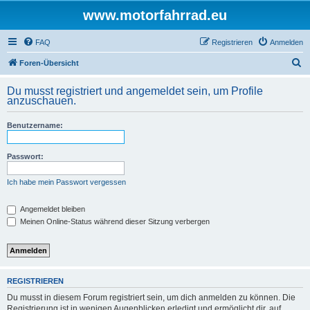
www.motorfahrrad.eu
FAQ
Registrieren
Anmelden
S
Foren-Übersicht
u
Du musst registriert und angemeldet sein, um Profile
c
anzuschauen.
h
Benutzername:
e
Passwort:
Ich habe mein Passwort vergessen
Angemeldet bleiben
Meinen Online-Status während dieser Sitzung verbergen
REGISTRIEREN
Du musst in diesem Forum registriert sein, um dich anmelden zu können. Die
Registrierung ist in wenigen Augenblicken erledigt und ermöglicht dir, auf