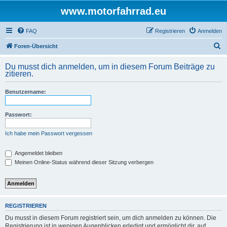
www.motorfahrrad.eu
FAQ
Registrieren
Anmelden
S
Foren-Übersicht
u
Du musst dich anmelden, um in diesem Forum Beiträge zu
c
zitieren.
h
Benutzername:
e
Passwort:
Ich habe mein Passwort vergessen
Angemeldet bleiben
Meinen Online-Status während dieser Sitzung verbergen
REGISTRIEREN
Du musst in diesem Forum registriert sein, um dich anmelden zu können. Die
Registrierung ist in wenigen Augenblicken erledigt und ermöglicht dir, auf