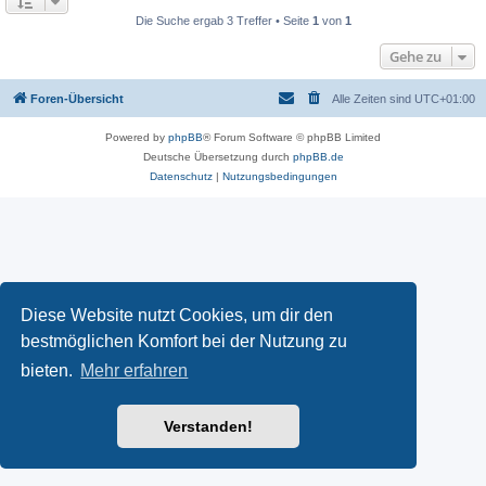
Die Suche ergab 3 Treffer • Seite
1
von
1
Gehe zu
Foren-Übersicht
Alle Zeiten sind
UTC+01:00
Powered by
phpBB
® Forum Software © phpBB Limited
Deutsche Übersetzung durch
phpBB.de
Datenschutz
|
Nutzungsbedingungen
Diese Website nutzt Cookies, um dir den
bestmöglichen Komfort bei der Nutzung zu
bieten.
Mehr erfahren
Verstanden!