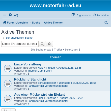
www.motorfahrrad.eu
FAQ
Registrieren
Anmelden
S
Foren-Übersicht
Suche
Aktive Themen
u
Aktive Themen
c
Zur erweiterten Suche
h
Suche
Erweiterte Suche
e
Die Suche ergab 3 Treffer • Seite
1
von
1
Themen
kurze Vorstellung
Letzter Beitrag von
Kicki
«
Freitag 7. August 2026, 12:35
Verfasst in
Themen zum Forum
Antworten:
1
Rücklicht/ Standlicht
Letzter Beitrag von
Schraddelpeter
«
Dienstag 4. August 2026, 18:58
Verfasst in
Fahrräder mit Verbrennungsmotor
Antworten:
5
Aus einer Mücke wird ein Elefant
Letzter Beitrag von
Lusi
«
Dienstag 4. August 2026, 17:32
Verfasst in
Fahrräder mit Verbrennungsmotor
Antworten:
4