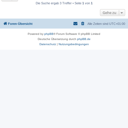
Die Suche ergab 3 Treffer • Seite
1
von
1
Gehe zu
Foren-Übersicht
Alle Zeiten sind
UTC+01:00
Powered by
phpBB
® Forum Software © phpBB Limited
Deutsche Übersetzung durch
phpBB.de
Datenschutz
|
Nutzungsbedingungen