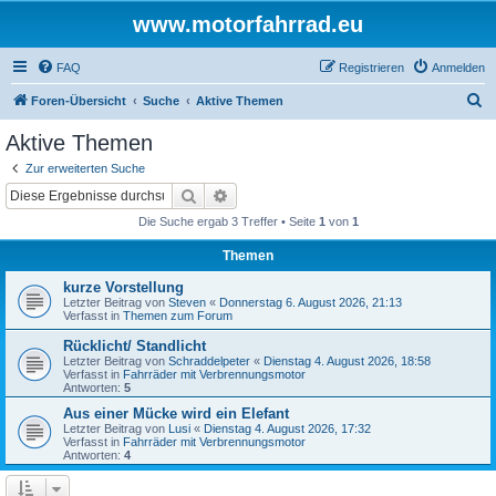
www.motorfahrrad.eu
FAQ
Registrieren
Anmelden
S
Foren-Übersicht
Suche
Aktive Themen
u
Aktive Themen
c
Zur erweiterten Suche
h
Suche
Erweiterte Suche
e
Die Suche ergab 3 Treffer • Seite
1
von
1
Themen
kurze Vorstellung
Letzter Beitrag von
Steven
«
Donnerstag 6. August 2026, 21:13
Verfasst in
Themen zum Forum
Rücklicht/ Standlicht
Letzter Beitrag von
Schraddelpeter
«
Dienstag 4. August 2026, 18:58
Verfasst in
Fahrräder mit Verbrennungsmotor
Antworten:
5
Aus einer Mücke wird ein Elefant
Letzter Beitrag von
Lusi
«
Dienstag 4. August 2026, 17:32
Verfasst in
Fahrräder mit Verbrennungsmotor
Antworten:
4