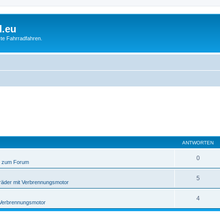
d.eu
te Fahrradfahren.
ANTWORTEN
0
 zum Forum
5
räder mit Verbrennungsmotor
4
 Verbrennungsmotor