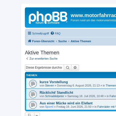
www.motorfahrra
Forum rund um das motorunterstütz
Schnellzugriff
FAQ
Foren-Übersicht
Suche
Aktive Themen
Aktive Themen
Zur erweiterten Suche
Suche
Erweiterte Suche
THEMEN
kurze Vorstellung
von
Steven
»
Donnerstag 6. August 2026, 21:13
» in
Themen
Rücklicht/ Standlicht
von
Schraddelpeter
»
Samstag 18. Juli 2026, 10:48
» in
Fahr
Aus einer Mücke wird ein Elefant
von
Sporti
»
Freitag 19. Juni 2026, 21:50
» in
Fahrräder mit