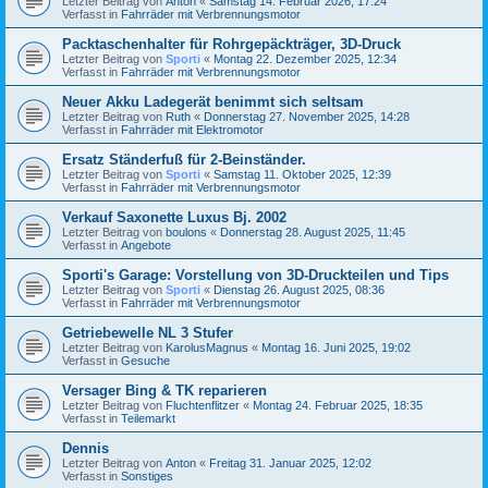
Letzter Beitrag von
Anton
«
Samstag 14. Februar 2026, 17:24
Verfasst in
Fahrräder mit Verbrennungsmotor
Packtaschenhalter für Rohrgepäckträger, 3D-Druck
Letzter Beitrag von
Sporti
«
Montag 22. Dezember 2025, 12:34
Verfasst in
Fahrräder mit Verbrennungsmotor
Neuer Akku Ladegerät benimmt sich seltsam
Letzter Beitrag von
Ruth
«
Donnerstag 27. November 2025, 14:28
Verfasst in
Fahrräder mit Elektromotor
Ersatz Ständerfuß für 2-Beinständer.
Letzter Beitrag von
Sporti
«
Samstag 11. Oktober 2025, 12:39
Verfasst in
Fahrräder mit Verbrennungsmotor
Verkauf Saxonette Luxus Bj. 2002
Letzter Beitrag von
boulons
«
Donnerstag 28. August 2025, 11:45
Verfasst in
Angebote
Sporti's Garage: Vorstellung von 3D-Druckteilen und Tips
Letzter Beitrag von
Sporti
«
Dienstag 26. August 2025, 08:36
Verfasst in
Fahrräder mit Verbrennungsmotor
Getriebewelle NL 3 Stufer
Letzter Beitrag von
KarolusMagnus
«
Montag 16. Juni 2025, 19:02
Verfasst in
Gesuche
Versager Bing & TK reparieren
Letzter Beitrag von
Fluchtenflitzer
«
Montag 24. Februar 2025, 18:35
Verfasst in
Teilemarkt
Dennis
Letzter Beitrag von
Anton
«
Freitag 31. Januar 2025, 12:02
Verfasst in
Sonstiges