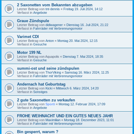
2 Saxonetten vom Bekannten abzugeben
Letzter Beitrag von
tnt-dennis
«
Freitag 19. Juli 2024, 14:12
Verfasst in
Angebote
Graue Zündspule
Letzter Beitrag von
didiwagener
«
Dienstag 16. Juli 2024, 21:22
Verfasst in
Fahrräder mit Verbrennungsmotor
Varimet CDI
Letzter Beitrag von
Anton
«
Montag 20. Mai 2024, 12:15
Verfasst in
Gesuche
Motor 199 NL
Letzter Beitrag von
Aquapolis
«
Dienstag 7. Mai 2024, 18:35
Verfasst in
Gesuche
summi-ost und seine zündspulen
Letzter Beitrag von
ThorViking
«
Samstag 16. März 2024, 11:25
Verfasst in
Fahrräder mit Verbrennungsmotor
Andernach hat Geburtstag
Letzter Beitrag von
Kicki
«
Mittwoch 6. März 2024, 14:20
Verfasst in
Sonstiges
2 gute Saxonetten zu verkaufen
Letzter Beitrag von
Sporti
«
Montag 12. Februar 2024, 17:09
Verfasst in
Angebote
FROHE WEIHNACHT UND EIN GUTES NEUES JAHR
Letzter Beitrag von
Maximilian
«
Montag 18. Dezember 2023, 11:01
Verfasst in
Fahrräder mit Verbrennungsmotor
Bin gesperrt, warum ?