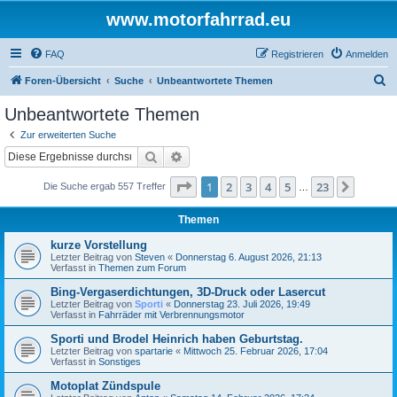
www.motorfahrrad.eu
FAQ
Registrieren
Anmelden
S
Foren-Übersicht
Suche
Unbeantwortete Themen
u
Unbeantwortete Themen
c
Zur erweiterten Suche
h
Suche
Erweiterte Suche
e
Seite
1
von
23
1
2
3
4
5
23
Nächst
Die Suche ergab 557 Treffer
…
Themen
kurze Vorstellung
Letzter Beitrag von
Steven
«
Donnerstag 6. August 2026, 21:13
Verfasst in
Themen zum Forum
Bing-Vergaserdichtungen, 3D-Druck oder Lasercut
Letzter Beitrag von
Sporti
«
Donnerstag 23. Juli 2026, 19:49
Verfasst in
Fahrräder mit Verbrennungsmotor
Sporti und Brodel Heinrich haben Geburtstag.
Letzter Beitrag von
spartarie
«
Mittwoch 25. Februar 2026, 17:04
Verfasst in
Sonstiges
Motoplat Zündspule