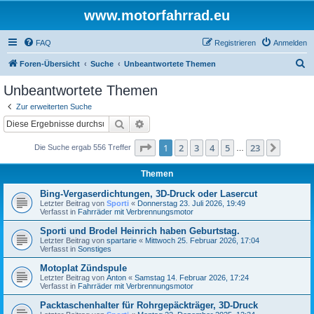
www.motorfahrrad.eu
FAQ
Registrieren
Anmelden
S
Foren-Übersicht
Suche
Unbeantwortete Themen
u
Unbeantwortete Themen
c
Zur erweiterten Suche
h
Suche
Erweiterte Suche
e
Seite
1
von
23
1
2
3
4
5
23
Nächst
Die Suche ergab 556 Treffer
…
Themen
Bing-Vergaserdichtungen, 3D-Druck oder Lasercut
Letzter Beitrag von
Sporti
«
Donnerstag 23. Juli 2026, 19:49
Verfasst in
Fahrräder mit Verbrennungsmotor
Sporti und Brodel Heinrich haben Geburtstag.
Letzter Beitrag von
spartarie
«
Mittwoch 25. Februar 2026, 17:04
Verfasst in
Sonstiges
Motoplat Zündspule
Letzter Beitrag von
Anton
«
Samstag 14. Februar 2026, 17:24
Verfasst in
Fahrräder mit Verbrennungsmotor
Packtaschenhalter für Rohrgepäckträger, 3D-Druck