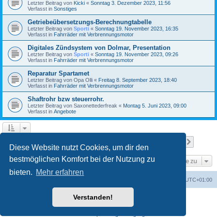
Letzter Beitrag von
Kicki
«
Sonntag 3. Dezember 2023, 11:56
Verfasst in
Sonstiges
Getriebeübersetzungs-Berechnungtabelle
Letzter Beitrag von
Sporti
«
Sonntag 19. November 2023, 16:35
Verfasst in
Fahrräder mit Verbrennungsmotor
Digitales Zündsystem von Dolmar, Presentation
Letzter Beitrag von
Sporti
«
Sonntag 19. November 2023, 09:26
Verfasst in
Fahrräder mit Verbrennungsmotor
Reparatur Spartamet
Letzter Beitrag von
Opa Olli
«
Freitag 8. September 2023, 18:40
Verfasst in
Fahrräder mit Verbrennungsmotor
Shaftrohr bzw steuerrohr.
Letzter Beitrag von
Saxonettederfreak
«
Montag 5. Juni 2023, 09:00
Verfasst in
Angebote
Seite
1
von
23
1
2
3
4
5
23
Nächst
Die Suche ergab 556 Treffer
…
Diese Website nutzt Cookies, um dir den
bestmöglichen Komfort bei der Nutzung zu
Gehe zu
bieten.
Mehr erfahren
Foren-Übersicht
Alle Zeiten sind
UTC+01:00
Verstanden!
Powered by
phpBB
® Forum Software © phpBB Limited
Deutsche Übersetzung durch
phpBB.de
Datenschutz
|
Nutzungsbedingungen