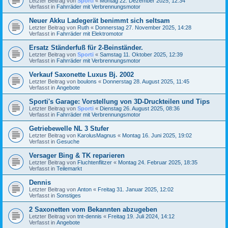
Letzter Beitrag von
Sporti
«
Montag 22. Dezember 2025, 12:34
Verfasst in
Fahrräder mit Verbrennungsmotor
Neuer Akku Ladegerät benimmt sich seltsam
Letzter Beitrag von
Ruth
«
Donnerstag 27. November 2025, 14:28
Verfasst in
Fahrräder mit Elektromotor
Ersatz Ständerfuß für 2-Beinständer.
Letzter Beitrag von
Sporti
«
Samstag 11. Oktober 2025, 12:39
Verfasst in
Fahrräder mit Verbrennungsmotor
Verkauf Saxonette Luxus Bj. 2002
Letzter Beitrag von
boulons
«
Donnerstag 28. August 2025, 11:45
Verfasst in
Angebote
Sporti's Garage: Vorstellung von 3D-Druckteilen und Tips
Letzter Beitrag von
Sporti
«
Dienstag 26. August 2025, 08:36
Verfasst in
Fahrräder mit Verbrennungsmotor
Getriebewelle NL 3 Stufer
Letzter Beitrag von
KarolusMagnus
«
Montag 16. Juni 2025, 19:02
Verfasst in
Gesuche
Versager Bing & TK reparieren
Letzter Beitrag von
Fluchtenflitzer
«
Montag 24. Februar 2025, 18:35
Verfasst in
Teilemarkt
Dennis
Letzter Beitrag von
Anton
«
Freitag 31. Januar 2025, 12:02
Verfasst in
Sonstiges
2 Saxonetten vom Bekannten abzugeben
Letzter Beitrag von
tnt-dennis
«
Freitag 19. Juli 2024, 14:12
Verfasst in
Angebote