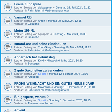
Graue Zündspule
Letzter Beitrag von
didiwagener
«
Dienstag 16. Juli 2024, 21:22
Verfasst in
Fahrräder mit Verbrennungsmotor
Varimet CDI
Letzter Beitrag von
Anton
«
Montag 20. Mai 2024, 12:15
Verfasst in
Gesuche
Motor 199 NL
Letzter Beitrag von
Aquapolis
«
Dienstag 7. Mai 2024, 18:35
Verfasst in
Gesuche
summi-ost und seine zündspulen
Letzter Beitrag von
ThorViking
«
Samstag 16. März 2024, 11:25
Verfasst in
Fahrräder mit Verbrennungsmotor
Andernach hat Geburtstag
Letzter Beitrag von
Kicki
«
Mittwoch 6. März 2024, 14:20
Verfasst in
Sonstiges
2 gute Saxonetten zu verkaufen
Letzter Beitrag von
Sporti
«
Montag 12. Februar 2024, 17:09
Verfasst in
Angebote
FROHE WEIHNACHT UND EIN GUTES NEUES JAHR
Letzter Beitrag von
Maximilian
«
Montag 18. Dezember 2023, 11:01
Verfasst in
Fahrräder mit Verbrennungsmotor
Bin gesperrt, warum ?
Letzter Beitrag von
Sporti
«
Sonntag 3. Dezember 2023, 18:15
Verfasst in
Themen zum Forum
Advent