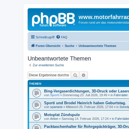
www.motorfahrra
Forum rund um das motorunterstütz
Schnellzugriff
FAQ
Foren-Übersicht
Suche
Unbeantwortete Themen
Unbeantwortete Themen
Zur erweiterten Suche
Suche
Erweiterte Suche
THEMEN
Bing-Vergaserdichtungen, 3D-Druck oder Laser
von
Sporti
»
Donnerstag 23. Juli 2026, 19:49
» in
Fahrräder
Sporti und Brodel Heinrich haben Geburtstag.
von
spartarie
»
Mittwoch 25. Februar 2026, 17:04
» in
Sonsti
Motoplat Zündspule
von
Anton
»
Samstag 14. Februar 2026, 17:24
» in
Fahrräder
Packtaschenhalter für Rohrgepäckträger, 3D-Dr