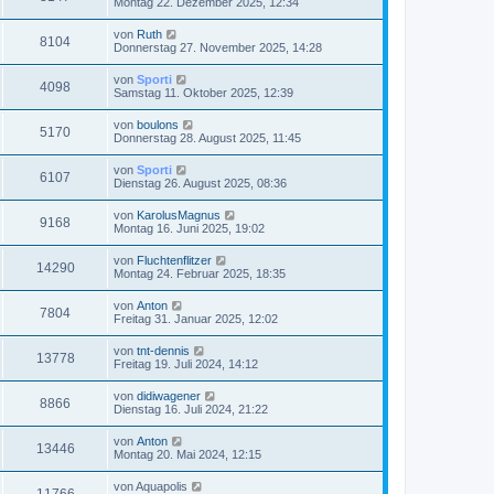
Montag 22. Dezember 2025, 12:34
von
Ruth
8104
Donnerstag 27. November 2025, 14:28
von
Sporti
4098
Samstag 11. Oktober 2025, 12:39
von
boulons
5170
Donnerstag 28. August 2025, 11:45
von
Sporti
6107
Dienstag 26. August 2025, 08:36
von
KarolusMagnus
9168
Montag 16. Juni 2025, 19:02
von
Fluchtenflitzer
14290
Montag 24. Februar 2025, 18:35
von
Anton
7804
Freitag 31. Januar 2025, 12:02
von
tnt-dennis
13778
Freitag 19. Juli 2024, 14:12
von
didiwagener
8866
Dienstag 16. Juli 2024, 21:22
von
Anton
13446
Montag 20. Mai 2024, 12:15
von
Aquapolis