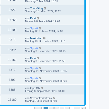
11766
Dienstag 7. Mai 2024, 18:35
von
ThorViking
8622
Samstag 16. März 2024, 11:25
von
Kicki
14268
Mittwoch 6. März 2024, 14:20
von
Sporti
13109
Montag 12. Februar 2024, 17:09
von
Maximilian
8319
Montag 18. Dezember 2023, 11:01
von
Sporti
14544
Sonntag 3. Dezember 2023, 18:15
von
Kicki
12159
Sonntag 3. Dezember 2023, 11:56
von
Sporti
8372
Sonntag 19. November 2023, 16:35
von
Sporti
8301
Sonntag 19. November 2023, 09:26
von
Opa Olli
8385
Freitag 8. September 2023, 18:40
von
Saxonettederfreak
13180
Montag 5. Juni 2023, 09:00