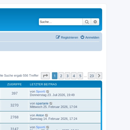
Suche
Erweiterte Suche
Registrieren
Anmelden
Seite
1
von
23
1
2
3
4
5
23
Nächste
Die Suche ergab 556 Treffer
…
ZUGRIFFE
LETZTER BEITRAG
von
Sporti
397
Donnerstag 23. Juli 2026, 19:49
von
spartarie
3270
Mittwoch 25. Februar 2026, 17:04
von
Anton
2768
Samstag 14. Februar 2026, 17:24
von
Sporti
3147