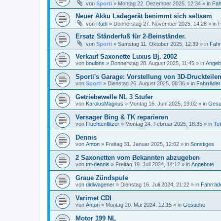
von
Sporti
»
Montag 22. Dezember 2025, 12:34
» in
Fah
Neuer Akku Ladegerät benimmt sich seltsam
von
Ruth
»
Donnerstag 27. November 2025, 14:28
» in
F
Ersatz Ständerfuß für 2-Beinständer.
von
Sporti
»
Samstag 11. Oktober 2025, 12:39
» in
Fahr
Verkauf Saxonette Luxus Bj. 2002
von
boulons
»
Donnerstag 28. August 2025, 11:45
» in
Angeb
Sporti's Garage: Vorstellung von 3D-Druckteile
von
Sporti
»
Dienstag 26. August 2025, 08:36
» in
Fahrräder
Getriebewelle NL 3 Stufer
von
KarolusMagnus
»
Montag 16. Juni 2025, 19:02
» in
Gesu
Versager Bing & TK reparieren
von
Fluchtenflitzer
»
Montag 24. Februar 2025, 18:35
» in
Tei
Dennis
von
Anton
»
Freitag 31. Januar 2025, 12:02
» in
Sonstiges
2 Saxonetten vom Bekannten abzugeben
von
tnt-dennis
»
Freitag 19. Juli 2024, 14:12
» in
Angebote
Graue Zündspule
von
didiwagener
»
Dienstag 16. Juli 2024, 21:22
» in
Fahrräd
Varimet CDI
von
Anton
»
Montag 20. Mai 2024, 12:15
» in
Gesuche
Motor 199 NL