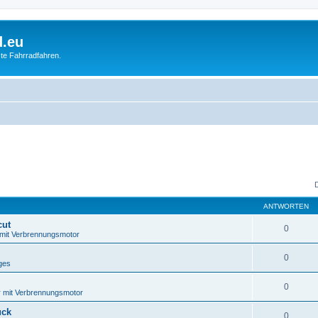
d.eu
te Fahrradfahren.
ANTWORTEN
cut
0
 mit Verbrennungsmotor
0
ges
0
 mit Verbrennungsmotor
uck
0