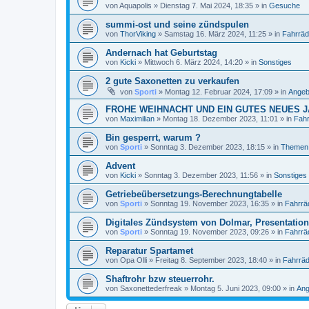
von
Aquapolis
»
Dienstag 7. Mai 2024, 18:35
» in
Gesuche
summi-ost und seine zündspulen
von
ThorViking
»
Samstag 16. März 2024, 11:25
» in
Fahrräd
Andernach hat Geburtstag
von
Kicki
»
Mittwoch 6. März 2024, 14:20
» in
Sonstiges
2 gute Saxonetten zu verkaufen
von
Sporti
»
Montag 12. Februar 2024, 17:09
» in
Angeb
FROHE WEIHNACHT UND EIN GUTES NEUES 
von
Maximilian
»
Montag 18. Dezember 2023, 11:01
» in
Fahr
Bin gesperrt, warum ?
von
Sporti
»
Sonntag 3. Dezember 2023, 18:15
» in
Themen
Advent
von
Kicki
»
Sonntag 3. Dezember 2023, 11:56
» in
Sonstiges
Getriebeübersetzungs-Berechnungtabelle
von
Sporti
»
Sonntag 19. November 2023, 16:35
» in
Fahrrä
Digitales Zündsystem von Dolmar, Presentation
von
Sporti
»
Sonntag 19. November 2023, 09:26
» in
Fahrrä
Reparatur Spartamet
von
Opa Olli
»
Freitag 8. September 2023, 18:40
» in
Fahrräd
Shaftrohr bzw steuerrohr.
von
Saxonettederfreak
»
Montag 5. Juni 2023, 09:00
» in
Ang