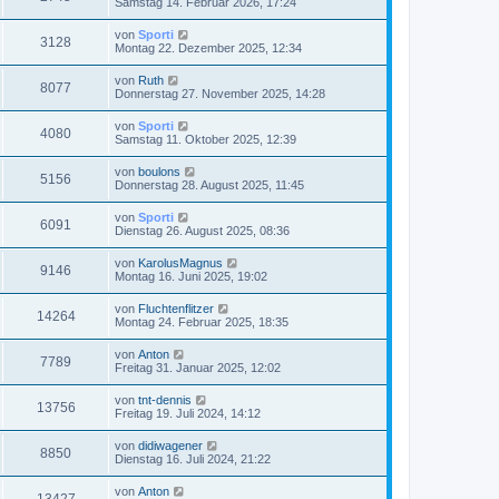
Samstag 14. Februar 2026, 17:24
von
Sporti
3128
Montag 22. Dezember 2025, 12:34
von
Ruth
8077
Donnerstag 27. November 2025, 14:28
von
Sporti
4080
Samstag 11. Oktober 2025, 12:39
von
boulons
5156
Donnerstag 28. August 2025, 11:45
von
Sporti
6091
Dienstag 26. August 2025, 08:36
von
KarolusMagnus
9146
Montag 16. Juni 2025, 19:02
von
Fluchtenflitzer
14264
Montag 24. Februar 2025, 18:35
von
Anton
7789
Freitag 31. Januar 2025, 12:02
von
tnt-dennis
13756
Freitag 19. Juli 2024, 14:12
von
didiwagener
8850
Dienstag 16. Juli 2024, 21:22
von
Anton