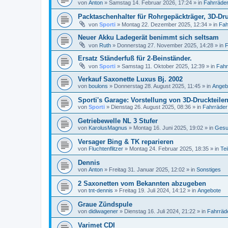
von
Anton
»
Samstag 14. Februar 2026, 17:24
» in
Fahrräder
Packtaschenhalter für Rohrgepäckträger, 3D-Dr
von
Sporti
»
Montag 22. Dezember 2025, 12:34
» in
Fah
Neuer Akku Ladegerät benimmt sich seltsam
von
Ruth
»
Donnerstag 27. November 2025, 14:28
» in
F
Ersatz Ständerfuß für 2-Beinständer.
von
Sporti
»
Samstag 11. Oktober 2025, 12:39
» in
Fahr
Verkauf Saxonette Luxus Bj. 2002
von
boulons
»
Donnerstag 28. August 2025, 11:45
» in
Angeb
Sporti's Garage: Vorstellung von 3D-Druckteile
von
Sporti
»
Dienstag 26. August 2025, 08:36
» in
Fahrräder
Getriebewelle NL 3 Stufer
von
KarolusMagnus
»
Montag 16. Juni 2025, 19:02
» in
Gesu
Versager Bing & TK reparieren
von
Fluchtenflitzer
»
Montag 24. Februar 2025, 18:35
» in
Tei
Dennis
von
Anton
»
Freitag 31. Januar 2025, 12:02
» in
Sonstiges
2 Saxonetten vom Bekannten abzugeben
von
tnt-dennis
»
Freitag 19. Juli 2024, 14:12
» in
Angebote
Graue Zündspule
von
didiwagener
»
Dienstag 16. Juli 2024, 21:22
» in
Fahrräd
Varimet CDI