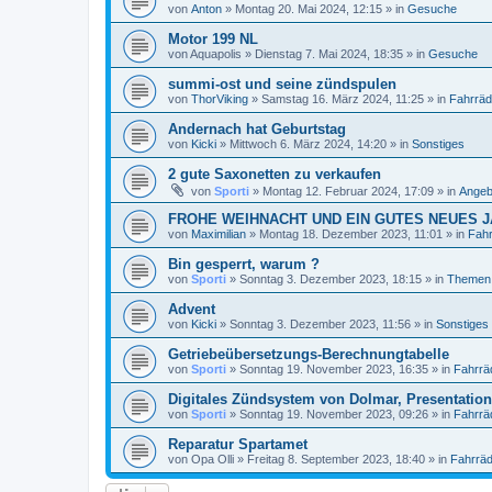
von
Anton
»
Montag 20. Mai 2024, 12:15
» in
Gesuche
Motor 199 NL
von
Aquapolis
»
Dienstag 7. Mai 2024, 18:35
» in
Gesuche
summi-ost und seine zündspulen
von
ThorViking
»
Samstag 16. März 2024, 11:25
» in
Fahrräd
Andernach hat Geburtstag
von
Kicki
»
Mittwoch 6. März 2024, 14:20
» in
Sonstiges
2 gute Saxonetten zu verkaufen
von
Sporti
»
Montag 12. Februar 2024, 17:09
» in
Angeb
FROHE WEIHNACHT UND EIN GUTES NEUES 
von
Maximilian
»
Montag 18. Dezember 2023, 11:01
» in
Fahr
Bin gesperrt, warum ?
von
Sporti
»
Sonntag 3. Dezember 2023, 18:15
» in
Themen
Advent
von
Kicki
»
Sonntag 3. Dezember 2023, 11:56
» in
Sonstiges
Getriebeübersetzungs-Berechnungtabelle
von
Sporti
»
Sonntag 19. November 2023, 16:35
» in
Fahrrä
Digitales Zündsystem von Dolmar, Presentation
von
Sporti
»
Sonntag 19. November 2023, 09:26
» in
Fahrrä
Reparatur Spartamet
von
Opa Olli
»
Freitag 8. September 2023, 18:40
» in
Fahrräd