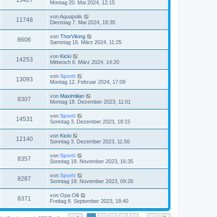
13427
Montag 20. Mai 2024, 12:15
von
Aquapolis
11748
Dienstag 7. Mai 2024, 18:35
von
ThorViking
8606
Samstag 16. März 2024, 11:25
von
Kicki
14253
Mittwoch 6. März 2024, 14:20
von
Sporti
13093
Montag 12. Februar 2024, 17:09
von
Maximilian
8307
Montag 18. Dezember 2023, 11:01
von
Sporti
14531
Sonntag 3. Dezember 2023, 18:15
von
Kicki
12140
Sonntag 3. Dezember 2023, 11:56
von
Sporti
8357
Sonntag 19. November 2023, 16:35
von
Sporti
8287
Sonntag 19. November 2023, 09:26
von
Opa Olli
8371
Freitag 8. September 2023, 18:40