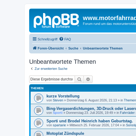
www.motorfahrra
Forum rund um das motorunterstütz
Schnellzugriff
FAQ
Foren-Übersicht
Suche
Unbeantwortete Themen
Unbeantwortete Themen
Zur erweiterten Suche
Suche
Erweiterte Suche
THEMEN
kurze Vorstellung
von
Steven
»
Donnerstag 6. August 2026, 21:13
» in
Themen
Bing-Vergaserdichtungen, 3D-Druck oder Laser
von
Sporti
»
Donnerstag 23. Juli 2026, 19:49
» in
Fahrräder
Sporti und Brodel Heinrich haben Geburtstag.
von
spartarie
»
Mittwoch 25. Februar 2026, 17:04
» in
Sonsti
Motoplat Zündspule