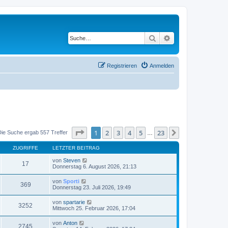
Suche
Erweiterte Suche
Registrieren
Anmelden
Seite
1
von
23
1
2
3
4
5
23
Nächste
Die Suche ergab 557 Treffer
…
ZUGRIFFE
LETZTER BEITRAG
von
Steven
17
Donnerstag 6. August 2026, 21:13
von
Sporti
369
Donnerstag 23. Juli 2026, 19:49
von
spartarie
3252
Mittwoch 25. Februar 2026, 17:04
von
Anton
2745