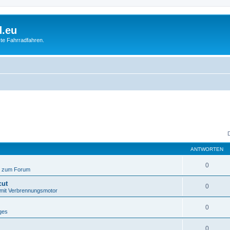
d.eu
te Fahrradfahren.
ANTWORTEN
0
 zum Forum
cut
0
 mit Verbrennungsmotor
0
ges
0