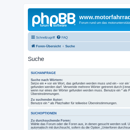
www.motorfahrra
Forum rund um das motorunterstütz
Schnellzugriff
FAQ
Foren-Übersicht
Suche
Suche
SUCHANFRAGE
Suche nach Wörtern:
Setze ein
+
vor ein Wort, das gefunden werden muss und ein
-
vor ein 
gefunden werden darf. Verwende mehrere Wörter getrennt durch
|
inne
wenn nur eines der Wörter gefunden werden muss. Benutze ein * als Pla
Übereinstimmungen.
Zu suchender Autor:
Benutze ein * als Platzhalter für teilweise Übereinstimmungen.
SUCHOPTIONEN
Zu durchsuchende Foren:
Wähle das Forum oder die Foren aus, in denen gesucht werden soll. 
automatisch mit durchsucht, sofern du die Option „Unterforen durchsu