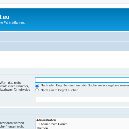
d.eu
te Fahrradfahren.
Wort, das nicht
Nach allen Begriffen suchen oder Suche wie angegeben verwe
rhalb einer Klammer,
tzhalter für teilweise
Nach einem Begriff suchen
Unterforen werden
chen“ unten nicht