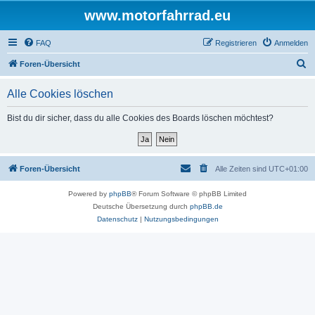
www.motorfahrrad.eu
FAQ
Registrieren
Anmelden
S
Foren-Übersicht
u
Alle Cookies löschen
c
h
Bist du dir sicher, dass du alle Cookies des Boards löschen möchtest?
e
Foren-Übersicht
Alle Zeiten sind
UTC+01:00
Powered by
phpBB
® Forum Software © phpBB Limited
Deutsche Übersetzung durch
phpBB.de
Datenschutz
|
Nutzungsbedingungen