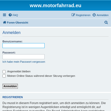
www.motorfahrrad.eu
FAQ
Registrieren
Anmelden
S
Foren-Übersicht
u
Anmelden
c
h
Benutzername:
e
Passwort:
Ich habe mein Passwort vergessen
Angemeldet bleiben
Meinen Online-Status während dieser Sitzung verbergen
REGISTRIEREN
Du musst in diesem Forum registriert sein, um dich anmelden zu können. Die
Registrierung ist in wenigen Augenblicken erledigt und ermöglicht dir, auf
weitere Funktionen zuzugreifen. Die Board-Administration kann registrierten