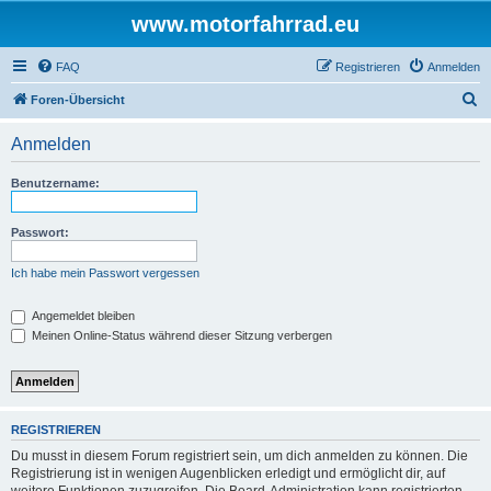
www.motorfahrrad.eu
FAQ
Registrieren
Anmelden
S
Foren-Übersicht
u
Anmelden
c
h
Benutzername:
e
Passwort:
Ich habe mein Passwort vergessen
Angemeldet bleiben
Meinen Online-Status während dieser Sitzung verbergen
REGISTRIEREN
Du musst in diesem Forum registriert sein, um dich anmelden zu können. Die
Registrierung ist in wenigen Augenblicken erledigt und ermöglicht dir, auf
weitere Funktionen zuzugreifen. Die Board-Administration kann registrierten