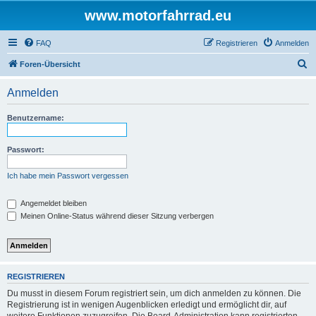
www.motorfahrrad.eu
FAQ
Registrieren
Anmelden
S
Foren-Übersicht
u
Anmelden
c
h
Benutzername:
e
Passwort:
Ich habe mein Passwort vergessen
Angemeldet bleiben
Meinen Online-Status während dieser Sitzung verbergen
REGISTRIEREN
Du musst in diesem Forum registriert sein, um dich anmelden zu können. Die
Registrierung ist in wenigen Augenblicken erledigt und ermöglicht dir, auf
weitere Funktionen zuzugreifen. Die Board-Administration kann registrierten