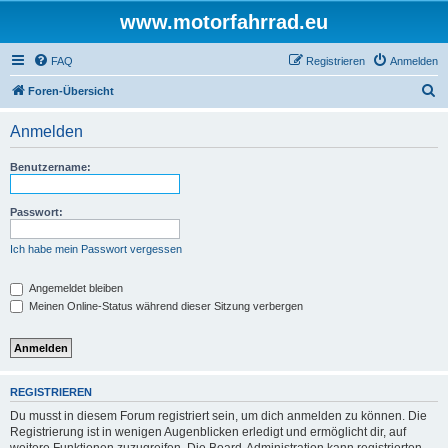
www.motorfahrrad.eu
FAQ
Registrieren
Anmelden
S
Foren-Übersicht
u
Anmelden
c
h
Benutzername:
e
Passwort:
Ich habe mein Passwort vergessen
Angemeldet bleiben
Meinen Online-Status während dieser Sitzung verbergen
REGISTRIEREN
Du musst in diesem Forum registriert sein, um dich anmelden zu können. Die
Registrierung ist in wenigen Augenblicken erledigt und ermöglicht dir, auf
weitere Funktionen zuzugreifen. Die Board-Administration kann registrierten