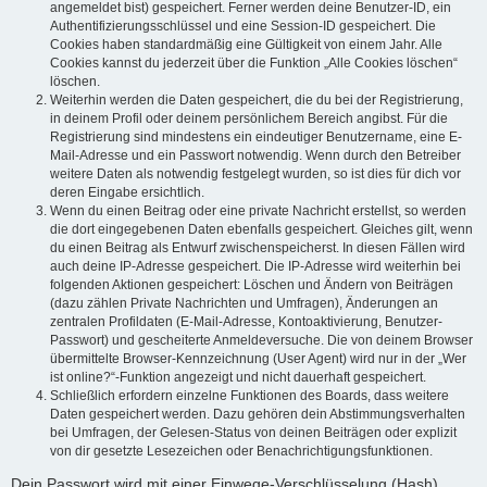
angemeldet bist) gespeichert. Ferner werden deine Benutzer-ID, ein
Authentifizierungsschlüssel und eine Session-ID gespeichert. Die
Cookies haben standardmäßig eine Gültigkeit von einem Jahr. Alle
Cookies kannst du jederzeit über die Funktion „Alle Cookies löschen“
löschen.
Weiterhin werden die Daten gespeichert, die du bei der Registrierung,
in deinem Profil oder deinem persönlichem Bereich angibst. Für die
Registrierung sind mindestens ein eindeutiger Benutzername, eine E-
Mail-Adresse und ein Passwort notwendig. Wenn durch den Betreiber
weitere Daten als notwendig festgelegt wurden, so ist dies für dich vor
deren Eingabe ersichtlich.
Wenn du einen Beitrag oder eine private Nachricht erstellst, so werden
die dort eingegebenen Daten ebenfalls gespeichert. Gleiches gilt, wenn
du einen Beitrag als Entwurf zwischenspeicherst. In diesen Fällen wird
auch deine IP-Adresse gespeichert. Die IP-Adresse wird weiterhin bei
folgenden Aktionen gespeichert: Löschen und Ändern von Beiträgen
(dazu zählen Private Nachrichten und Umfragen), Änderungen an
zentralen Profildaten (E-Mail-Adresse, Kontoaktivierung, Benutzer-
Passwort) und gescheiterte Anmeldeversuche. Die von deinem Browser
übermittelte Browser-Kennzeichnung (User Agent) wird nur in der „Wer
ist online?“-Funktion angezeigt und nicht dauerhaft gespeichert.
Schließlich erfordern einzelne Funktionen des Boards, dass weitere
Daten gespeichert werden. Dazu gehören dein Abstimmungsverhalten
bei Umfragen, der Gelesen-Status von deinen Beiträgen oder explizit
von dir gesetzte Lesezeichen oder Benachrichtigungsfunktionen.
Dein Passwort wird mit einer Einwege-Verschlüsselung (Hash)