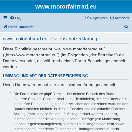
www.motorfahrrad.eu
FAQ
Registrieren
Anmelden
S
Foren-Übersicht
u
www.motorfahrrad.eu - Datenschutzerklärung
c
h
Diese Richtlinie beschreibt, wie „www.motorfahrrad.eu“
(„http://www.motorfahrrad.eu“) (im Folgenden „der Betreiber“) die
e
Daten verwendet, die während deines Foren-Besuchs gesammelt
werden.
UMFANG UND ART DER DATENSPEICHERUNG
Deine Daten werden auf vier verschiedene Arten gesammelt:
Die Forensoftware phpBB erstellt bei deinem Besuch des Boards
mehrere Cookies. Cookies sind kleine Textdateien, die dein Browser als
temporäre Dateien ablegt und die zwischen den einzelnen Aufrufen des
Boards erhalten bleiben. In diesen Cookies sind die aktuelle ID deiner
Sitzung (damit dir alle Seitenaufrufe zugeordnet werden können),
Informationen über die von dir gelesenen Beiträge (zur Markierung
dieser als gelesen/ungelesen; sofern du nicht angemeldet bist) sowie
Informationen über deine Teilnahme an Umfragen (sofern du nicht