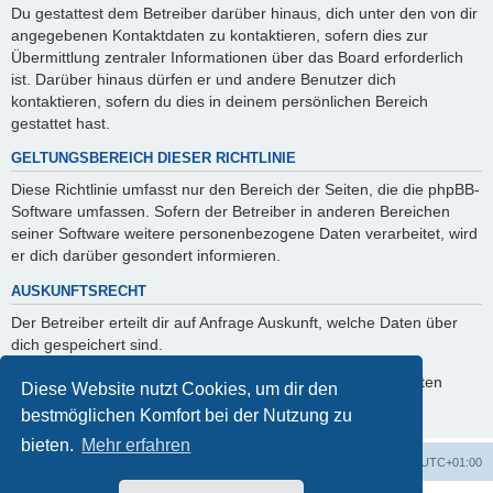
Du gestattest dem Betreiber darüber hinaus, dich unter den von dir
angegebenen Kontaktdaten zu kontaktieren, sofern dies zur
Übermittlung zentraler Informationen über das Board erforderlich
ist. Darüber hinaus dürfen er und andere Benutzer dich
kontaktieren, sofern du dies in deinem persönlichen Bereich
gestattet hast.
GELTUNGSBEREICH DIESER RICHTLINIE
Diese Richtlinie umfasst nur den Bereich der Seiten, die die phpBB-
Software umfassen. Sofern der Betreiber in anderen Bereichen
seiner Software weitere personenbezogene Daten verarbeitet, wird
er dich darüber gesondert informieren.
AUSKUNFTSRECHT
Der Betreiber erteilt dir auf Anfrage Auskunft, welche Daten über
dich gespeichert sind.
Du kannst jederzeit die Löschung bzw. Sperrung deiner Daten
Diese Website nutzt Cookies, um dir den
verlangen. Kontaktiere hierzu bitte den Betreiber.
bestmöglichen Komfort bei der Nutzung zu
bieten.
Mehr erfahren
Foren-Übersicht
Alle Zeiten sind
UTC+01:00