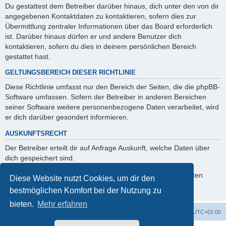
Du gestattest dem Betreiber darüber hinaus, dich unter den von dir
angegebenen Kontaktdaten zu kontaktieren, sofern dies zur
Übermittlung zentraler Informationen über das Board erforderlich
ist. Darüber hinaus dürfen er und andere Benutzer dich
kontaktieren, sofern du dies in deinem persönlichen Bereich
gestattet hast.
GELTUNGSBEREICH DIESER RICHTLINIE
Diese Richtlinie umfasst nur den Bereich der Seiten, die die phpBB-
Software umfassen. Sofern der Betreiber in anderen Bereichen
seiner Software weitere personenbezogene Daten verarbeitet, wird
er dich darüber gesondert informieren.
AUSKUNFTSRECHT
Der Betreiber erteilt dir auf Anfrage Auskunft, welche Daten über
dich gespeichert sind.
Du kannst jederzeit die Löschung bzw. Sperrung deiner Daten
Diese Website nutzt Cookies, um dir den
verlangen. Kontaktiere hierzu bitte den Betreiber.
bestmöglichen Komfort bei der Nutzung zu
bieten.
Mehr erfahren
Foren-Übersicht
Alle Zeiten sind
UTC+01:00