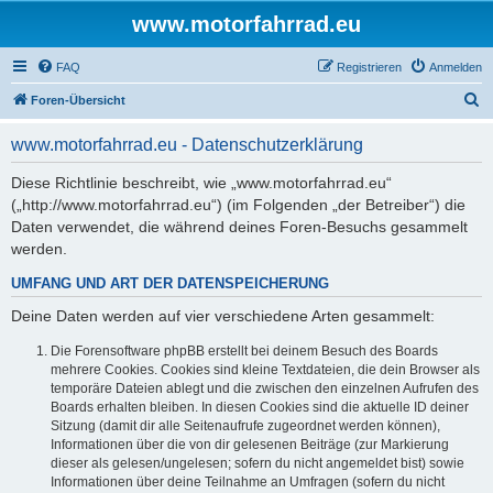
www.motorfahrrad.eu
FAQ
Registrieren
Anmelden
S
Foren-Übersicht
u
www.motorfahrrad.eu - Datenschutzerklärung
c
h
Diese Richtlinie beschreibt, wie „www.motorfahrrad.eu“
(„http://www.motorfahrrad.eu“) (im Folgenden „der Betreiber“) die
e
Daten verwendet, die während deines Foren-Besuchs gesammelt
werden.
UMFANG UND ART DER DATENSPEICHERUNG
Deine Daten werden auf vier verschiedene Arten gesammelt:
Die Forensoftware phpBB erstellt bei deinem Besuch des Boards
mehrere Cookies. Cookies sind kleine Textdateien, die dein Browser als
temporäre Dateien ablegt und die zwischen den einzelnen Aufrufen des
Boards erhalten bleiben. In diesen Cookies sind die aktuelle ID deiner
Sitzung (damit dir alle Seitenaufrufe zugeordnet werden können),
Informationen über die von dir gelesenen Beiträge (zur Markierung
dieser als gelesen/ungelesen; sofern du nicht angemeldet bist) sowie
Informationen über deine Teilnahme an Umfragen (sofern du nicht