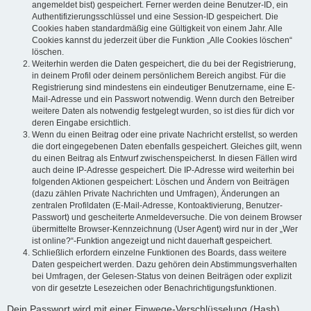
angemeldet bist) gespeichert. Ferner werden deine Benutzer-ID, ein
Authentifizierungsschlüssel und eine Session-ID gespeichert. Die
Cookies haben standardmäßig eine Gültigkeit von einem Jahr. Alle
Cookies kannst du jederzeit über die Funktion „Alle Cookies löschen“
löschen.
Weiterhin werden die Daten gespeichert, die du bei der Registrierung,
in deinem Profil oder deinem persönlichem Bereich angibst. Für die
Registrierung sind mindestens ein eindeutiger Benutzername, eine E-
Mail-Adresse und ein Passwort notwendig. Wenn durch den Betreiber
weitere Daten als notwendig festgelegt wurden, so ist dies für dich vor
deren Eingabe ersichtlich.
Wenn du einen Beitrag oder eine private Nachricht erstellst, so werden
die dort eingegebenen Daten ebenfalls gespeichert. Gleiches gilt, wenn
du einen Beitrag als Entwurf zwischenspeicherst. In diesen Fällen wird
auch deine IP-Adresse gespeichert. Die IP-Adresse wird weiterhin bei
folgenden Aktionen gespeichert: Löschen und Ändern von Beiträgen
(dazu zählen Private Nachrichten und Umfragen), Änderungen an
zentralen Profildaten (E-Mail-Adresse, Kontoaktivierung, Benutzer-
Passwort) und gescheiterte Anmeldeversuche. Die von deinem Browser
übermittelte Browser-Kennzeichnung (User Agent) wird nur in der „Wer
ist online?“-Funktion angezeigt und nicht dauerhaft gespeichert.
Schließlich erfordern einzelne Funktionen des Boards, dass weitere
Daten gespeichert werden. Dazu gehören dein Abstimmungsverhalten
bei Umfragen, der Gelesen-Status von deinen Beiträgen oder explizit
von dir gesetzte Lesezeichen oder Benachrichtigungsfunktionen.
Dein Passwort wird mit einer Einwege-Verschlüsselung (Hash)