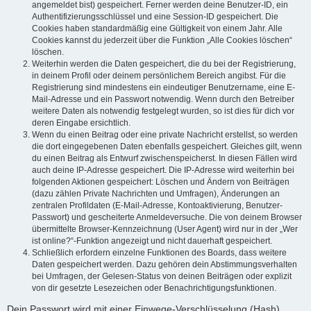
angemeldet bist) gespeichert. Ferner werden deine Benutzer-ID, ein
Authentifizierungsschlüssel und eine Session-ID gespeichert. Die
Cookies haben standardmäßig eine Gültigkeit von einem Jahr. Alle
Cookies kannst du jederzeit über die Funktion „Alle Cookies löschen“
löschen.
Weiterhin werden die Daten gespeichert, die du bei der Registrierung,
in deinem Profil oder deinem persönlichem Bereich angibst. Für die
Registrierung sind mindestens ein eindeutiger Benutzername, eine E-
Mail-Adresse und ein Passwort notwendig. Wenn durch den Betreiber
weitere Daten als notwendig festgelegt wurden, so ist dies für dich vor
deren Eingabe ersichtlich.
Wenn du einen Beitrag oder eine private Nachricht erstellst, so werden
die dort eingegebenen Daten ebenfalls gespeichert. Gleiches gilt, wenn
du einen Beitrag als Entwurf zwischenspeicherst. In diesen Fällen wird
auch deine IP-Adresse gespeichert. Die IP-Adresse wird weiterhin bei
folgenden Aktionen gespeichert: Löschen und Ändern von Beiträgen
(dazu zählen Private Nachrichten und Umfragen), Änderungen an
zentralen Profildaten (E-Mail-Adresse, Kontoaktivierung, Benutzer-
Passwort) und gescheiterte Anmeldeversuche. Die von deinem Browser
übermittelte Browser-Kennzeichnung (User Agent) wird nur in der „Wer
ist online?“-Funktion angezeigt und nicht dauerhaft gespeichert.
Schließlich erfordern einzelne Funktionen des Boards, dass weitere
Daten gespeichert werden. Dazu gehören dein Abstimmungsverhalten
bei Umfragen, der Gelesen-Status von deinen Beiträgen oder explizit
von dir gesetzte Lesezeichen oder Benachrichtigungsfunktionen.
Dein Passwort wird mit einer Einwege-Verschlüsselung (Hash)