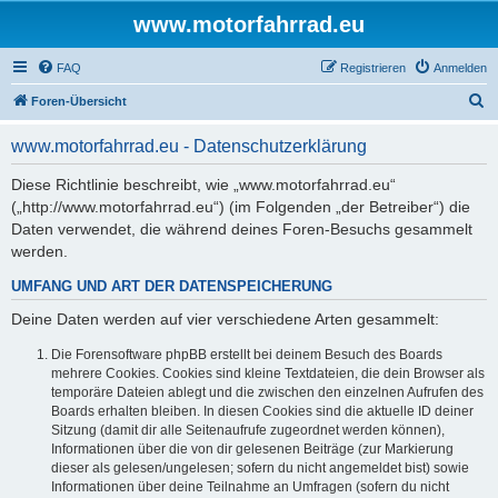
www.motorfahrrad.eu
FAQ
Registrieren
Anmelden
S
Foren-Übersicht
u
www.motorfahrrad.eu - Datenschutzerklärung
c
h
Diese Richtlinie beschreibt, wie „www.motorfahrrad.eu“
(„http://www.motorfahrrad.eu“) (im Folgenden „der Betreiber“) die
e
Daten verwendet, die während deines Foren-Besuchs gesammelt
werden.
UMFANG UND ART DER DATENSPEICHERUNG
Deine Daten werden auf vier verschiedene Arten gesammelt:
Die Forensoftware phpBB erstellt bei deinem Besuch des Boards
mehrere Cookies. Cookies sind kleine Textdateien, die dein Browser als
temporäre Dateien ablegt und die zwischen den einzelnen Aufrufen des
Boards erhalten bleiben. In diesen Cookies sind die aktuelle ID deiner
Sitzung (damit dir alle Seitenaufrufe zugeordnet werden können),
Informationen über die von dir gelesenen Beiträge (zur Markierung
dieser als gelesen/ungelesen; sofern du nicht angemeldet bist) sowie
Informationen über deine Teilnahme an Umfragen (sofern du nicht