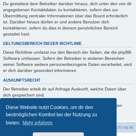
Du gestattest dem Betreiber darüber hinaus, dich unter den von dir
angegebenen Kontaktdaten zu kontaktieren, sofern dies zur
Übermittlung zentraler Informationen über das Board erforderlich
ist. Darüber hinaus dürfen er und andere Benutzer dich
kontaktieren, sofern du dies in deinem persönlichen Bereich
gestattet hast.
GELTUNGSBEREICH DIESER RICHTLINIE
Diese Richtlinie umfasst nur den Bereich der Seiten, die die phpBB-
Software umfassen. Sofern der Betreiber in anderen Bereichen
seiner Software weitere personenbezogene Daten verarbeitet, wird
er dich darüber gesondert informieren.
AUSKUNFTSRECHT
Der Betreiber erteilt dir auf Anfrage Auskunft, welche Daten über
dich gespeichert sind.
Du kannst jederzeit die Löschung bzw. Sperrung deiner Daten
Diese Website nutzt Cookies, um dir den
verlangen. Kontaktiere hierzu bitte den Betreiber.
bestmöglichen Komfort bei der Nutzung zu
bieten.
Mehr erfahren
Foren-Übersicht
Alle Zeiten sind
UTC+01:00