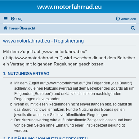
www.motorfahrrad.eu
FAQ
Anmelden
S
Foren-Übersicht
u
www.motorfahrrad.eu - Registrierung
c
h
Mit dem Zugriff auf „www.motorfahrrad.eu“
(„http://www.motorfahrrad.eu“) wird zwischen dir und dem Betreiber
e
ein Vertrag mit folgenden Regelungen geschlossen:
1. NUTZUNGSVERTRAG
Mit dem Zugriff auf „www.motorfahrrad.eu“ (im Folgenden „das Board“)
schließt du einen Nutzungsvertrag mit dem Betreiber des Boards ab (im
Folgenden „Betreiber“) und erklärst dich mit den nachfolgenden
Regelungen einverstanden.
Wenn du mit diesen Regelungen nicht einverstanden bist, so darfst du
das Board nicht weiter nutzen. Für die Nutzung des Boards gelten
jeweils die an dieser Stelle veröffentlichten Regelungen.
Der Nutzungsvertrag wird auf unbestimmte Zeit geschlossen und kann
von beiden Seiten ohne Einhaltung einer Frist jederzeit gekündigt
werden.