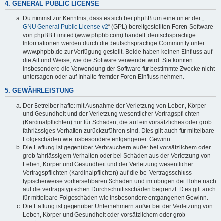
4. GENERAL PUBLIC LICENSE
Du nimmst zur Kenntnis, dass es sich bei phpBB um eine unter der „
GNU General Public License v2
“ (GPL) bereitgestellten Foren-Software
von phpBB Limited (www.phpbb.com) handelt; deutschsprachige
Informationen werden durch die deutschsprachige Community unter
www.phpbb.de zur Verfügung gestellt. Beide haben keinen Einfluss auf
die Art und Weise, wie die Software verwendet wird. Sie können
insbesondere die Verwendung der Software für bestimmte Zwecke nicht
untersagen oder auf Inhalte fremder Foren Einfluss nehmen.
5. GEWÄHRLEISTUNG
Der Betreiber haftet mit Ausnahme der Verletzung von Leben, Körper
und Gesundheit und der Verletzung wesentlicher Vertragspflichten
(Kardinalpflichten) nur für Schäden, die auf ein vorsätzliches oder grob
fahrlässiges Verhalten zurückzuführen sind. Dies gilt auch für mittelbare
Folgeschäden wie insbesondere entgangenen Gewinn.
Die Haftung ist gegenüber Verbrauchern außer bei vorsätzlichem oder
grob fahrlässigem Verhalten oder bei Schäden aus der Verletzung von
Leben, Körper und Gesundheit und der Verletzung wesentlicher
Vertragspflichten (Kardinalpflichten) auf die bei Vertragsschluss
typischerweise vorhersehbaren Schäden und im übrigen der Höhe nach
auf die vertragstypischen Durchschnittsschäden begrenzt. Dies gilt auch
für mittelbare Folgeschäden wie insbesondere entgangenen Gewinn.
Die Haftung ist gegenüber Unternehmern außer bei der Verletzung von
Leben, Körper und Gesundheit oder vorsätzlichem oder grob