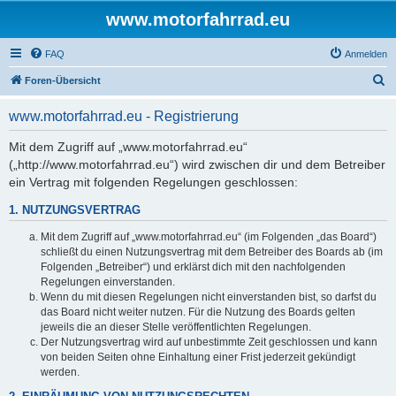
www.motorfahrrad.eu
FAQ
Anmelden
S
Foren-Übersicht
u
www.motorfahrrad.eu - Registrierung
c
h
Mit dem Zugriff auf „www.motorfahrrad.eu“
(„http://www.motorfahrrad.eu“) wird zwischen dir und dem Betreiber
e
ein Vertrag mit folgenden Regelungen geschlossen:
1. NUTZUNGSVERTRAG
Mit dem Zugriff auf „www.motorfahrrad.eu“ (im Folgenden „das Board“)
schließt du einen Nutzungsvertrag mit dem Betreiber des Boards ab (im
Folgenden „Betreiber“) und erklärst dich mit den nachfolgenden
Regelungen einverstanden.
Wenn du mit diesen Regelungen nicht einverstanden bist, so darfst du
das Board nicht weiter nutzen. Für die Nutzung des Boards gelten
jeweils die an dieser Stelle veröffentlichten Regelungen.
Der Nutzungsvertrag wird auf unbestimmte Zeit geschlossen und kann
von beiden Seiten ohne Einhaltung einer Frist jederzeit gekündigt
werden.