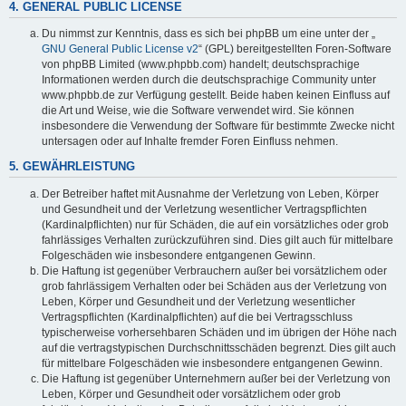
4. GENERAL PUBLIC LICENSE
Du nimmst zur Kenntnis, dass es sich bei phpBB um eine unter der „
GNU General Public License v2
“ (GPL) bereitgestellten Foren-Software
von phpBB Limited (www.phpbb.com) handelt; deutschsprachige
Informationen werden durch die deutschsprachige Community unter
www.phpbb.de zur Verfügung gestellt. Beide haben keinen Einfluss auf
die Art und Weise, wie die Software verwendet wird. Sie können
insbesondere die Verwendung der Software für bestimmte Zwecke nicht
untersagen oder auf Inhalte fremder Foren Einfluss nehmen.
5. GEWÄHRLEISTUNG
Der Betreiber haftet mit Ausnahme der Verletzung von Leben, Körper
und Gesundheit und der Verletzung wesentlicher Vertragspflichten
(Kardinalpflichten) nur für Schäden, die auf ein vorsätzliches oder grob
fahrlässiges Verhalten zurückzuführen sind. Dies gilt auch für mittelbare
Folgeschäden wie insbesondere entgangenen Gewinn.
Die Haftung ist gegenüber Verbrauchern außer bei vorsätzlichem oder
grob fahrlässigem Verhalten oder bei Schäden aus der Verletzung von
Leben, Körper und Gesundheit und der Verletzung wesentlicher
Vertragspflichten (Kardinalpflichten) auf die bei Vertragsschluss
typischerweise vorhersehbaren Schäden und im übrigen der Höhe nach
auf die vertragstypischen Durchschnittsschäden begrenzt. Dies gilt auch
für mittelbare Folgeschäden wie insbesondere entgangenen Gewinn.
Die Haftung ist gegenüber Unternehmern außer bei der Verletzung von
Leben, Körper und Gesundheit oder vorsätzlichem oder grob