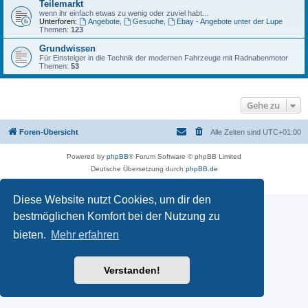
Teilemarkt
wenn ihr einfach etwas zu wenig oder zuviel habt...
Unterforen:
Angebote
,
Gesuche
,
Ebay - Angebote unter der Lupe
Themen:
123
Grundwissen
Für Einsteiger in die Technik der modernen Fahrzeuge mit Radnabenmotor
Themen:
53
Gehe zu
Foren-Übersicht
Alle Zeiten sind
UTC+01:00
Powered by
phpBB
® Forum Software © phpBB Limited
Deutsche Übersetzung durch
phpBB.de
Datenschutz
|
Nutzungsbedingungen
Diese Website nutzt Cookies, um dir den
bestmöglichen Komfort bei der Nutzung zu
bieten.
Mehr erfahren
Verstanden!