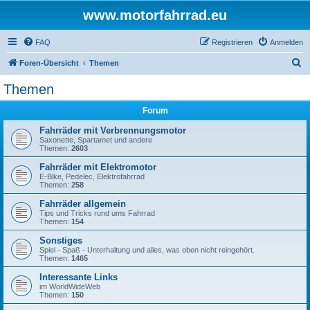
www.motorfahrrad.eu
FAQ
Registrieren
Anmelden
S
Foren-Übersicht
Themen
u
Themen
c
Forum
h
e
Fahrräder mit Verbrennungsmotor
Saxonette, Spartamet und andere
Themen:
2603
Fahrräder mit Elektromotor
E-Bike, Pedelec, Elektrofahrrad
Themen:
258
Fahrräder allgemein
Tips und Tricks rund ums Fahrrad
Themen:
154
Sonstiges
Spiel - Spaß - Unterhaltung und alles, was oben nicht reingehört.
Themen:
1465
Interessante Links
im WorldWideWeb
Themen:
150