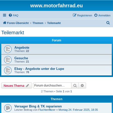
www.motorfahrrad.eu
FAQ
Registrieren
Anmelden
S
Foren-Übersicht
Themen
Teilemarkt
u
Teilemarkt
c
Forum
h
e
Angebote
Themen:
22
Gesuche
Themen:
21
Ebay - Angebote unter der Lupe
Themen:
78
Suche
Erweiterte Suche
Neues Thema
2 Themen • Seite
1
von
1
Themen
Versager Bing & TK reparieren
Letzter Beitrag von
Fluchtenflitzer
«
Montag 24. Februar 2025, 18:35