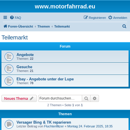
www.motorfahrrad.eu
FAQ
Registrieren
Anmelden
S
Foren-Übersicht
Themen
Teilemarkt
u
Teilemarkt
c
Forum
h
e
Angebote
Themen:
22
Gesuche
Themen:
21
Ebay - Angebote unter der Lupe
Themen:
78
Suche
Erweiterte Suche
Neues Thema
2 Themen • Seite
1
von
1
Themen
Versager Bing & TK reparieren
Letzter Beitrag von
Fluchtenflitzer
«
Montag 24. Februar 2025, 18:35