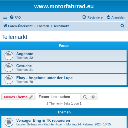
www.motorfahrrad.eu
FAQ
Registrieren
Anmelden
S
Foren-Übersicht
Themen
Teilemarkt
u
Teilemarkt
c
Forum
h
e
Angebote
Themen:
22
Gesuche
Themen:
21
Ebay - Angebote unter der Lupe
Themen:
78
Suche
Erweiterte Suche
Neues Thema
2 Themen • Seite
1
von
1
Themen
Versager Bing & TK reparieren
Letzter Beitrag von
Fluchtenflitzer
«
Montag 24. Februar 2025, 18:35