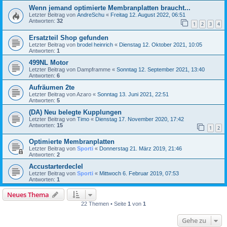
Wenn jemand optimierte Membranplatten braucht...
Letzter Beitrag von
AndreSchu
«
Freitag 12. August 2022, 06:51
Antworten:
32
1
2
3
4
Ersatzteil Shop gefunden
Letzter Beitrag von
brodel heinrich
«
Dienstag 12. Oktober 2021, 10:05
Antworten:
1
499NL Motor
Letzter Beitrag von
Dampframme
«
Sonntag 12. September 2021, 13:40
Antworten:
6
Aufräumen 2te
Letzter Beitrag von
Azaro
«
Sonntag 13. Juni 2021, 22:51
Antworten:
5
(DA) Neu belegte Kupplungen
Letzter Beitrag von
Timo
«
Dienstag 17. November 2020, 17:42
Antworten:
15
1
2
Optimierte Membranplatten
Letzter Beitrag von
Sporti
«
Donnerstag 21. März 2019, 21:46
Antworten:
2
Accustarterdeclel
Letzter Beitrag von
Sporti
«
Mittwoch 6. Februar 2019, 07:53
Antworten:
1
Neues Thema
22 Themen • Seite
1
von
1
Gehe zu