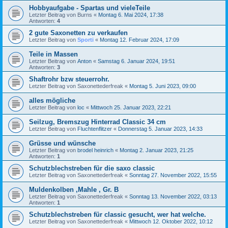
Hobbyaufgabe - Spartas und vieleTeile
Letzter Beitrag von
Burns
«
Montag 6. Mai 2024, 17:38
Antworten:
4
2 gute Saxonetten zu verkaufen
Letzter Beitrag von
Sporti
«
Montag 12. Februar 2024, 17:09
Teile in Massen
Letzter Beitrag von
Anton
«
Samstag 6. Januar 2024, 19:51
Antworten:
3
Shaftrohr bzw steuerrohr.
Letzter Beitrag von
Saxonettederfreak
«
Montag 5. Juni 2023, 09:00
alles mögliche
Letzter Beitrag von
loc
«
Mittwoch 25. Januar 2023, 22:21
Seilzug, Bremszug Hinterrad Classic 34 cm
Letzter Beitrag von
Fluchtenflitzer
«
Donnerstag 5. Januar 2023, 14:33
Grüsse und wünsche
Letzter Beitrag von
brodel heinrich
«
Montag 2. Januar 2023, 21:25
Antworten:
1
Schutzblechstreben für die saxo classic
Letzter Beitrag von
Saxonettederfreak
«
Sonntag 27. November 2022, 15:55
Muldenkolben ,Mahle , Gr. B
Letzter Beitrag von
Saxonettederfreak
«
Sonntag 13. November 2022, 03:13
Antworten:
1
Schutzblechstreben für classic gesucht, wer hat welche.
Letzter Beitrag von
Saxonettederfreak
«
Mittwoch 12. Oktober 2022, 10:12