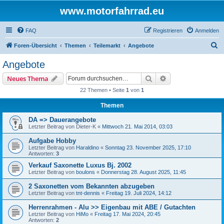
www.motorfahrrad.eu
FAQ
Registrieren
Anmelden
S
Foren-Übersicht
Themen
Teilemarkt
Angebote
u
Angebote
c
Suche
Erweiterte Suche
Neues Thema
h
22 Themen • Seite
1
von
1
e
Themen
DA => Dauerangebote
Letzter Beitrag von
Dieter-K
«
Mittwoch 21. Mai 2014, 03:03
Aufgabe Hobby
Letzter Beitrag von
Haraldino
«
Sonntag 23. November 2025, 17:10
Antworten:
3
Verkauf Saxonette Luxus Bj. 2002
Letzter Beitrag von
boulons
«
Donnerstag 28. August 2025, 11:45
2 Saxonetten vom Bekannten abzugeben
Letzter Beitrag von
tnt-dennis
«
Freitag 19. Juli 2024, 14:12
Herrenrahmen - Alu >> Eigenbau mit ABE / Gutachten
Letzter Beitrag von
HiMo
«
Freitag 17. Mai 2024, 20:45
Antworten:
2