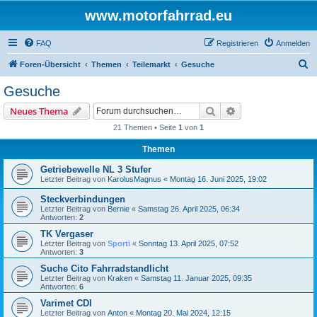
www.motorfahrrad.eu
FAQ
Registrieren
Anmelden
S
Foren-Übersicht
Themen
Teilemarkt
Gesuche
u
Gesuche
c
Suche
Erweiterte Suche
Neues Thema
h
21 Themen • Seite
1
von
1
e
Themen
Getriebewelle NL 3 Stufer
Letzter Beitrag von
KarolusMagnus
«
Montag 16. Juni 2025, 19:02
Steckverbindungen
Letzter Beitrag von
Bernie
«
Samstag 26. April 2025, 06:34
Antworten:
2
TK Vergaser
Letzter Beitrag von
Sporti
«
Sonntag 13. April 2025, 07:52
Antworten:
3
Suche Cito Fahrradstandlicht
Letzter Beitrag von
Kraken
«
Samstag 11. Januar 2025, 09:35
Antworten:
6
Varimet CDI
Letzter Beitrag von
Anton
«
Montag 20. Mai 2024, 12:15