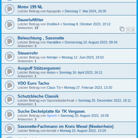
Motor 199 NL
Letzter Beitrag von
Aquapolis
«
Dienstag 7. Mai 2024, 18:35
Dauerluftfilter
Letzter Beitrag von
Dreibis4
«
Sonntag 8. Oktober 2023, 19:12
Antworten:
19
1
2
Beleuchtung , Saxonette
Letzter Beitrag von
Haraldino
«
Donnerstag 10. August 2023, 09:34
Antworten:
3
Steuerrohr
Letzter Beitrag von
fehntjer
«
Montag 12. Juni 2023, 19:52
Antworten:
1
Auspuff Stützergummi
Letzter Beitrag von
Anton
«
Sonntag 16. April 2023, 16:11
Antworten:
1
VDO Euro Tacho
Letzter Beitrag von
Claus Td
«
Montag 27. Februar 2023, 13:20
Schutzbleche Classik
Letzter Beitrag von
Saxonettederfreak
«
Sonntag 25. Dezember 2022, 18:11
Antworten:
1
Suche Deckelplatte für TK Vergaser.
Letzter Beitrag von
Sporti
«
Samstag 20. August 2022, 16:58
Antworten:
3
Saxonette-Fachmann im Kreis Wesel (Niederrhein)
Letzter Beitrag von
Arnold
«
Montag 15. August 2022, 13:29