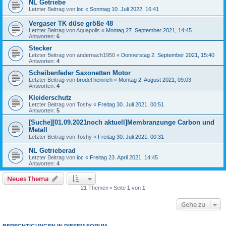
NL Getriebe
Letzter Beitrag von
loc
«
Sonntag 10. Juli 2022, 16:41
Vergaser TK düse größe 48
Letzter Beitrag von
Aquapolis
«
Montag 27. September 2021, 14:45
Antworten:
6
Stecker
Letzter Beitrag von
andernach1950
«
Donnerstag 2. September 2021, 15:40
Antworten:
4
Scheibenfeder Saxonetten Motor
Letzter Beitrag von
brodel heinrich
«
Montag 2. August 2021, 09:03
Antworten:
4
Kleiderschutz
Letzter Beitrag von
Toshy
«
Freitag 30. Juli 2021, 00:51
Antworten:
5
[Suche][01.09.2021noch aktuell]Membranzunge Carbon und
Metall
Letzter Beitrag von
Toshy
«
Freitag 30. Juli 2021, 00:31
NL Getrieberad
Letzter Beitrag von
loc
«
Freitag 23. April 2021, 14:45
Antworten:
4
Neues Thema
21 Themen • Seite
1
von
1
Gehe zu
BERECHTIGUNGEN IN DIESEM FORUM