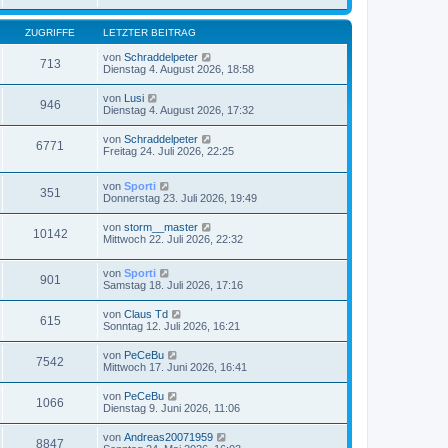
ZUGRIFFE
LETZTER BEITRAG
von
Schraddelpeter
713
Dienstag 4. August 2026, 18:58
von
Lusi
946
Dienstag 4. August 2026, 17:32
von
Schraddelpeter
6771
Freitag 24. Juli 2026, 22:25
von
Sporti
351
Donnerstag 23. Juli 2026, 19:49
von
storm__master
10142
Mittwoch 22. Juli 2026, 22:32
von
Sporti
901
Samstag 18. Juli 2026, 17:16
von
Claus Td
615
Sonntag 12. Juli 2026, 16:21
von
PeCeBu
7542
Mittwoch 17. Juni 2026, 16:41
von
PeCeBu
1066
Dienstag 9. Juni 2026, 11:06
von
Andreas20071959
8847