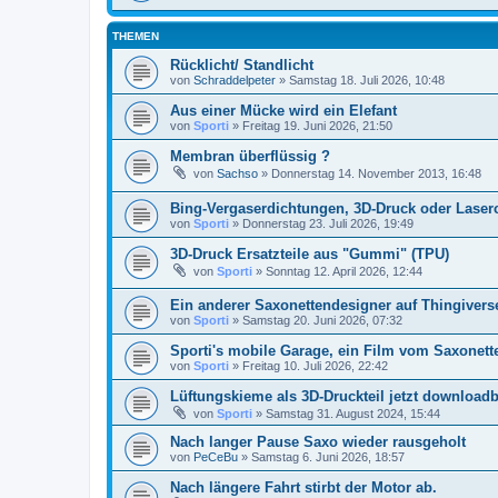
THEMEN
Rücklicht/ Standlicht
von
Schraddelpeter
»
Samstag 18. Juli 2026, 10:48
Aus einer Mücke wird ein Elefant
von
Sporti
»
Freitag 19. Juni 2026, 21:50
Membran überflüssig ?
von
Sachso
»
Donnerstag 14. November 2013, 16:48
Bing-Vergaserdichtungen, 3D-Druck oder Laser
von
Sporti
»
Donnerstag 23. Juli 2026, 19:49
3D-Druck Ersatzteile aus "Gummi" (TPU)
von
Sporti
»
Sonntag 12. April 2026, 12:44
Ein anderer Saxonettendesigner auf Thingivers
von
Sporti
»
Samstag 20. Juni 2026, 07:32
Sporti's mobile Garage, ein Film vom Saxonette
von
Sporti
»
Freitag 10. Juli 2026, 22:42
Lüftungskieme als 3D-Druckteil jetzt downloadb
von
Sporti
»
Samstag 31. August 2024, 15:44
Nach langer Pause Saxo wieder rausgeholt
von
PeCeBu
»
Samstag 6. Juni 2026, 18:57
Nach längere Fahrt stirbt der Motor ab.