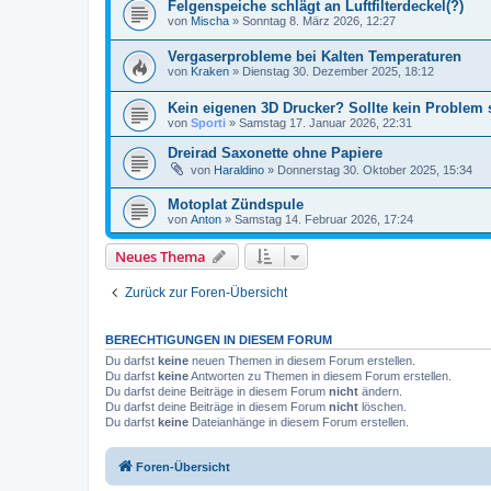
Felgenspeiche schlägt an Luftfilterdeckel(?)
von
Mischa
»
Sonntag 8. März 2026, 12:27
Vergaserprobleme bei Kalten Temperaturen
von
Kraken
»
Dienstag 30. Dezember 2025, 18:12
Kein eigenen 3D Drucker? Sollte kein Problem 
von
Sporti
»
Samstag 17. Januar 2026, 22:31
Dreirad Saxonette ohne Papiere
von
Haraldino
»
Donnerstag 30. Oktober 2025, 15:34
Motoplat Zündspule
von
Anton
»
Samstag 14. Februar 2026, 17:24
Neues Thema
Zurück zur Foren-Übersicht
BERECHTIGUNGEN IN DIESEM FORUM
Du darfst
keine
neuen Themen in diesem Forum erstellen.
Du darfst
keine
Antworten zu Themen in diesem Forum erstellen.
Du darfst deine Beiträge in diesem Forum
nicht
ändern.
Du darfst deine Beiträge in diesem Forum
nicht
löschen.
Du darfst
keine
Dateianhänge in diesem Forum erstellen.
Foren-Übersicht