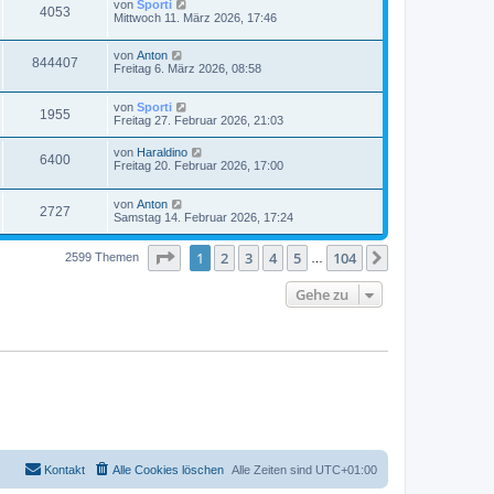
von
Sporti
4053
Mittwoch 11. März 2026, 17:46
von
Anton
844407
Freitag 6. März 2026, 08:58
von
Sporti
1955
Freitag 27. Februar 2026, 21:03
von
Haraldino
6400
Freitag 20. Februar 2026, 17:00
von
Anton
2727
Samstag 14. Februar 2026, 17:24
Seite
1
von
104
1
2
3
4
5
104
Nächste
2599 Themen
…
Gehe zu
Kontakt
Alle Cookies löschen
Alle Zeiten sind
UTC+01:00