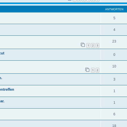
ANTWORTEN
5
4
23
1
2
3
cut
0
10
1
2
e.
3
ntreffen
1
ar.
1
6
18