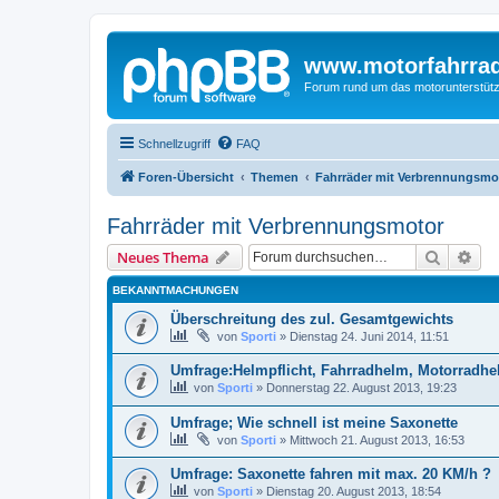
www.motorfahrra
Forum rund um das motorunterstütz
Schnellzugriff
FAQ
Foren-Übersicht
Themen
Fahrräder mit Verbrennungsmo
Fahrräder mit Verbrennungsmotor
Suche
Erw
Neues Thema
BEKANNTMACHUNGEN
Überschreitung des zul. Gesamtgewichts
von
Sporti
»
Dienstag 24. Juni 2014, 11:51
Umfrage:Helmpflicht, Fahrradhelm, Motorradhel
von
Sporti
»
Donnerstag 22. August 2013, 19:23
Umfrage; Wie schnell ist meine Saxonette
von
Sporti
»
Mittwoch 21. August 2013, 16:53
Umfrage: Saxonette fahren mit max. 20 KM/h ?
von
Sporti
»
Dienstag 20. August 2013, 18:54