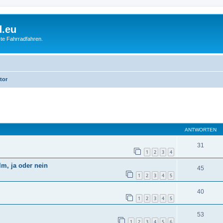
d.eu
te Fahrradfahren.
tor
eiterte Suche
ANTWORTEN
31
1
2
3
4
m, ja oder nein
45
1
2
3
4
5
40
1
2
3
4
5
53
1
2
3
4
5
6