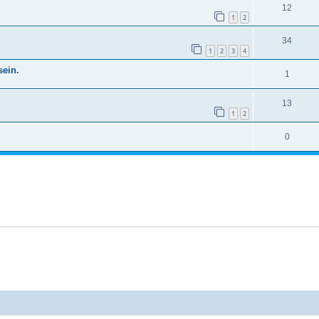
12
1
2
34
1
2
3
4
sein.
1
13
1
2
0