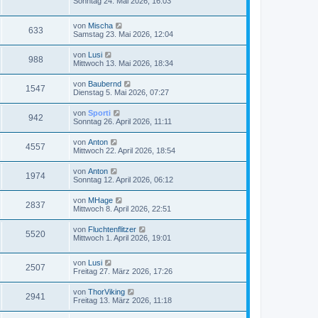
Sonntag 24. Mai 2026, 16:03
von
Mischa
633
Samstag 23. Mai 2026, 12:04
von
Lusi
988
Mittwoch 13. Mai 2026, 18:34
von
Baubernd
1547
Dienstag 5. Mai 2026, 07:27
von
Sporti
942
Sonntag 26. April 2026, 11:11
von
Anton
4557
Mittwoch 22. April 2026, 18:54
von
Anton
1974
Sonntag 12. April 2026, 06:12
von
MHage
2837
Mittwoch 8. April 2026, 22:51
von
Fluchtenflitzer
5520
Mittwoch 1. April 2026, 19:01
von
Lusi
2507
Freitag 27. März 2026, 17:26
von
ThorViking
2941
Freitag 13. März 2026, 11:18