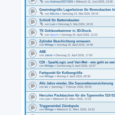
von
Andreas20071959
»
Mittwoch 11. Juni 2025, 13:00
Gewindegröße Lagerbolzen für Bremsbacken h
von
Mischa
»
Samstag 23. Mai 2026, 09:43
Schloß für Batteriekasten
von
Lusi
»
Dienstag 5. Mai 2026, 18:26
TK Gehäusekammer in 3D-Druck.
von
Sporti
»
Sonntag 26. April 2026, 12:02
Zylinder Beschichtung erneuern
von
MHage
»
Sonntag 26. April 2026, 10:48
ABE
von
Jakob
»
Dienstag 21. April 2026, 17:06
CDI - SparkLogic und Vari-Met - wie geht es wei
von
MHage
»
Donnerstag 9. April 2026, 10:07
Farbpunkt für Kolbengröße
von
MHage
»
Montag 6. April 2026, 08:36
Alle Jahre wieder, Die Saxonettenversicherung
von
loc
»
Samstag 7. Februar 2026, 00:52
Hercules Packtaschen für die Typenreihe 519 01
von
Lusi
»
Mittwoch 25. März 2026, 13:10
Triggerwinkel Zündspule
von
MHage
»
Mittwoch 11. März 2026, 19:52