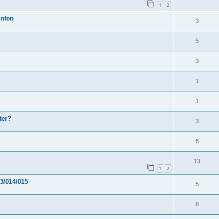
1
2
inten
3
5
3
1
1
ter?
3
6
13
1
2
3/014/015
5
8