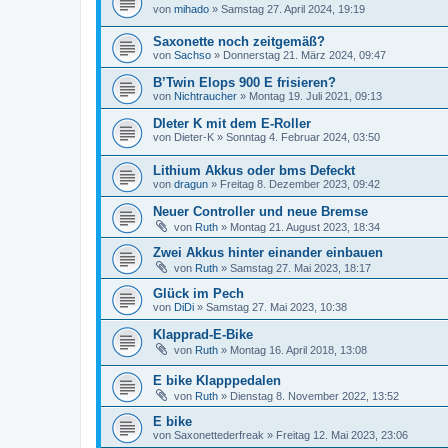
von
mihado
»
Samstag 27. April 2024, 19:19
Saxonette noch zeitgemäß?
von
Sachso
»
Donnerstag 21. März 2024, 09:47
B’Twin Elops 900 E frisieren?
von
Nichtraucher
»
Montag 19. Juli 2021, 09:13
DIeter K mit dem E-Roller
von
Dieter-K
»
Sonntag 4. Februar 2024, 03:50
Lithium Akkus oder bms Defeckt
von
dragun
»
Freitag 8. Dezember 2023, 09:42
Neuer Controller und neue Bremse
von
Ruth
»
Montag 21. August 2023, 18:34
Zwei Akkus hinter einander einbauen
von
Ruth
»
Samstag 27. Mai 2023, 18:17
Glück im Pech
von
DiDi
»
Samstag 27. Mai 2023, 10:38
Klapprad-E-Bike
von
Ruth
»
Montag 16. April 2018, 13:08
E bike Klapppedalen
von
Ruth
»
Dienstag 8. November 2022, 13:52
E bike
von
Saxonettederfreak
»
Freitag 12. Mai 2023, 23:06