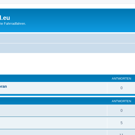
d.eu
te Fahrradfahren.
eiterte Suche
ANTWORTEN
oran
0
ANTWORTEN
0
5