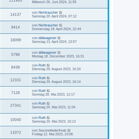
111963
Mittwoch 26. Juni 2024, 11:55
von
Nichtraucher
14137
Samstag 20. April 2024, 07:12
von
Nichtraucher
9414
Donnerstag 18. April 2024, 22:44
von
didiwagener
18099
Samstag 13. April 2024, 13:57
von
didiwagener
5796
Montag 18. Dezember 2023, 16:31
von
Ruth
8438
Dienstag 29. August 2023, 16:20
von
Ruth
12331
Dienstag 29. August 2023, 16:14
von
Ruth
7128
Sonntag 28. Mai 2023, 12:17
von
Ruth
27341
Samstag 20. Mai 2023, 11:04
von
Ruth
10040
Samstag 20. Mai 2023, 10:13
von
Saxonettederfreak
11072
Freitag 12. Mai 2023, 23:06