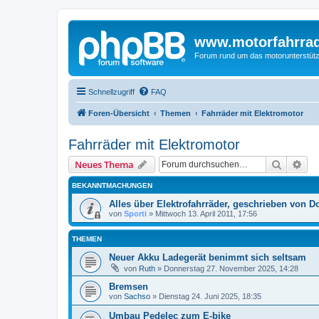
www.motorfahrra
Forum rund um das motorunterstütz
Schnellzugriff
FAQ
Foren-Übersicht
Themen
Fahrräder mit Elektromotor
Fahrräder mit Elektromotor
Suche
Erw
Neues Thema
BEKANNTMACHUNGEN
Alles über Elektrofahrräder, geschrieben von D
von
Sporti
»
Mittwoch 13. April 2011, 17:56
THEMEN
Neuer Akku Ladegerät benimmt sich seltsam
von
Ruth
»
Donnerstag 27. November 2025, 14:28
Bremsen
von
Sachso
»
Dienstag 24. Juni 2025, 18:35
Umbau Pedelec zum E-bike