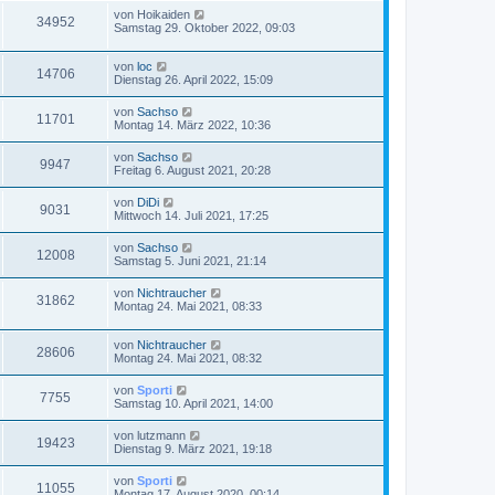
von
Hoikaiden
34952
Samstag 29. Oktober 2022, 09:03
von
loc
14706
Dienstag 26. April 2022, 15:09
von
Sachso
11701
Montag 14. März 2022, 10:36
von
Sachso
9947
Freitag 6. August 2021, 20:28
von
DiDi
9031
Mittwoch 14. Juli 2021, 17:25
von
Sachso
12008
Samstag 5. Juni 2021, 21:14
von
Nichtraucher
31862
Montag 24. Mai 2021, 08:33
von
Nichtraucher
28606
Montag 24. Mai 2021, 08:32
von
Sporti
7755
Samstag 10. April 2021, 14:00
von
lutzmann
19423
Dienstag 9. März 2021, 19:18
von
Sporti
11055
Montag 17. August 2020, 00:14