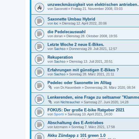
unzweckmässigkeit von elektrischen antrieben..
von
Saxorotti
»
Freitag 21. November 2008, 03:03
Saxonette Umbau Hybrid
von
loc
»
Dienstag 12. April 2022, 20:06
die Pedelecauswahl
von
doran
»
Dienstag 28. Oktober 2008, 19:55
Letzte Woche 2 neue E-Bikes.
von
Sachso
»
Donnerstag 29. Juli 2021, 12:57
Rekuperation
von
Sachso
»
Dienstag 13. Juli 2021, 20:51
Erfahrungen mit günstigen E-Bikes ?
von
Sachso
»
Sonntag 28. März 2021, 21:11
Pedelec oder Saxonette im Alltag
von
Dr.Hasenbein
»
Donnerstag 26. März 2020, 08:34
Lenkerenden, eine Frage zu seltsamer "Klamme
von
Nichtraucher
»
Samstag 27. Juni 2020, 14:28
FOKUS: Der große E-bike Ratgeber 2021
von
Sporti
»
Samstag 10. April 2021, 14:00
Abschaltung des E-Antriebes
von
lutzmann
»
Sonntag 7. März 2021, 17:58
Akku Zündapp z 101 green 1.0