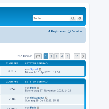
Suche
Erweiterte Suche
Registrieren
Anmelden
Seite
1
von
11
1
2
3
4
5
11
Nächste
257 Themen
…
ZUGRIFFE
LETZTER BEITRAG
von
Sporti
39517
Mittwoch 13. April 2011, 17:56
ZUGRIFFE
LETZTER BEITRAG
von
Ruth
8059
Donnerstag 27. November 2025, 14:28
von
didiwagener
7584
Sonntag 29. Juni 2025, 15:39
von
Ruth