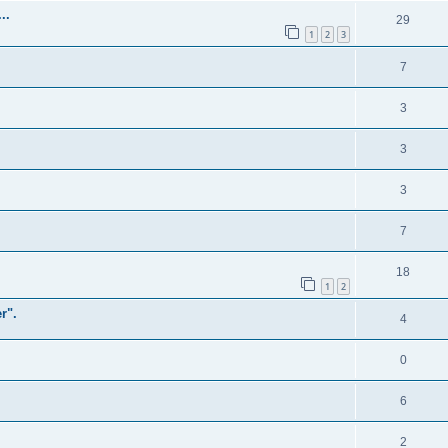
..
29
1
2
3
7
3
3
3
7
18
1
2
r".
4
0
6
2