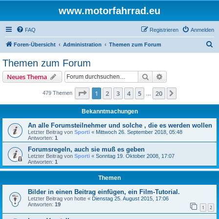
www.motorfahrrad.eu
FAQ
Registrieren
Anmelden
S
Foren-Übersicht
Administration
Themen zum Forum
u
Themen zum Forum
c
Suche
Erweiterte Suche
Neues Thema
h
e
Seite
1
von
20
1
2
3
4
5
20
Nächste
479 Themen
…
Bekanntmachungen
An alle Forumsteilnehmer und solche , die es werden wollen
Letzter Beitrag von
Sporti
«
Mittwoch 26. September 2018, 05:48
Antworten:
1
Forumsregeln, auch sie muß es geben
Letzter Beitrag von
Sporti
«
Sonntag 19. Oktober 2008, 17:07
Antworten:
1
Themen
Bilder in einen Beitrag einfügen, ein Film-Tutorial.
Letzter Beitrag von
hotte
«
Dienstag 25. August 2015, 17:06
Antworten:
19
1
2