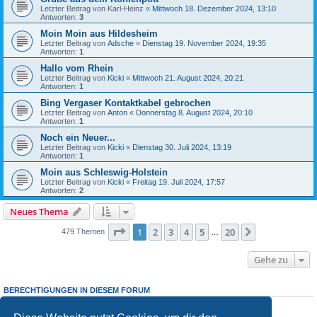
Letzter Beitrag von
Karl-Heinz
«
Mittwoch 18. Dezember 2024, 13:10
Antworten:
3
Moin Moin aus Hildesheim
Letzter Beitrag von
Adsche
«
Dienstag 19. November 2024, 19:35
Antworten:
1
Hallo vom Rhein
Letzter Beitrag von
Kicki
«
Mittwoch 21. August 2024, 20:21
Antworten:
1
Bing Vergaser Kontaktkabel gebrochen
Letzter Beitrag von
Anton
«
Donnerstag 8. August 2024, 20:10
Antworten:
1
Noch ein Neuer...
Letzter Beitrag von
Kicki
«
Dienstag 30. Juli 2024, 13:19
Antworten:
1
Moin aus Schleswig-Holstein
Letzter Beitrag von
Kicki
«
Freitag 19. Juli 2024, 17:57
Antworten:
2
Neues Thema
Seite
1
von
20
1
2
3
4
5
20
Nächste
479 Themen
…
Gehe zu
BERECHTIGUNGEN IN DIESEM FORUM
Du darfst
keine
neuen Themen in diesem Forum erstellen.
Du darfst
keine
Antworten zu Themen in diesem Forum erstellen.