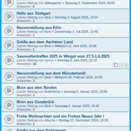
Letzter Beitrag von
didiwagener
«
Samstag 6. September 2025, 08:01
Antworten:
8
Hallo aus Stuttgart
Letzter Beitrag von
Kicki
«
Sonntag 3. August 2025, 18:24
Antworten:
1
Neuvorstellung aus Köln
Letzter Beitrag von
Kicki
«
Donnerstag 3. Juli 2025, 13:45
Antworten:
1
Grüße aus dem Aachener Land
Letzter Beitrag von
Kicki
«
Mittwoch 11. Juni 2025, 19:08
Antworten:
1
Saxonettentreffen 2025 in Wingst vom 27.5-1.6.2025
Letzter Beitrag von
Sporti
«
Sonntag 8. Juni 2025, 22:18
Antworten:
16
1
2
Neuvorstellung aus dem Münsterland!
Letzter Beitrag von
Kicki
«
Mittwoch 26. Februar 2025, 14:55
Antworten:
2
Moin aus dem Norden
Letzter Beitrag von
AndreSchu
«
Sonntag 5. Januar 2025, 18:56
Antworten:
3
Moin aus Osnabrück
Letzter Beitrag von
Kicki
«
Samstag 4. Januar 2025, 19:42
Antworten:
3
Frohe Weihnachten und ein Frohes Neues Jahr !
Letzter Beitrag von
Adsche
«
Montag 23. Dezember 2024, 19:28
Antworten:
2
Grüße aus dem Kohlenpott