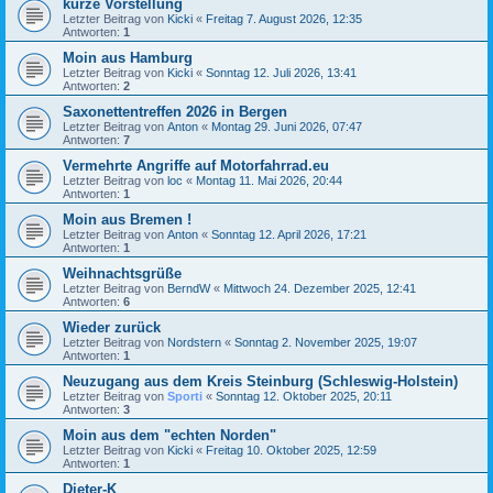
kurze Vorstellung
Letzter Beitrag von
Kicki
«
Freitag 7. August 2026, 12:35
Antworten:
1
Moin aus Hamburg
Letzter Beitrag von
Kicki
«
Sonntag 12. Juli 2026, 13:41
Antworten:
2
Saxonettentreffen 2026 in Bergen
Letzter Beitrag von
Anton
«
Montag 29. Juni 2026, 07:47
Antworten:
7
Vermehrte Angriffe auf Motorfahrrad.eu
Letzter Beitrag von
loc
«
Montag 11. Mai 2026, 20:44
Antworten:
1
Moin aus Bremen !
Letzter Beitrag von
Anton
«
Sonntag 12. April 2026, 17:21
Antworten:
1
Weihnachtsgrüße
Letzter Beitrag von
BerndW
«
Mittwoch 24. Dezember 2025, 12:41
Antworten:
6
Wieder zurück
Letzter Beitrag von
Nordstern
«
Sonntag 2. November 2025, 19:07
Antworten:
1
Neuzugang aus dem Kreis Steinburg (Schleswig-Holstein)
Letzter Beitrag von
Sporti
«
Sonntag 12. Oktober 2025, 20:11
Antworten:
3
Moin aus dem "echten Norden"
Letzter Beitrag von
Kicki
«
Freitag 10. Oktober 2025, 12:59
Antworten:
1
Dieter-K