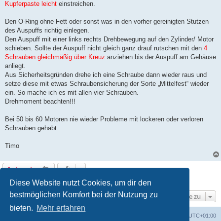
Kupferpaste leicht
einstreichen.
Den O-Ring ohne Fett oder sonst was in den vorher gereinigten Stutzen
des Auspuffs richtig einlegen.
Den Auspuff mit einer links rechts Drehbewegung auf den Zylinder/ Motor
schieben. Sollte der Auspuff nicht gleich ganz drauf rutschen mit den
4
Schrauben gleichmäßig über Kreuz
anziehen bis der Auspuff am Gehäuse
anliegt.
Aus Sicherheitsgründen drehe ich eine Schraube dann wieder raus und
setze diese mit etwas Schraubensicherung der Sorte „Mittelfest“ wieder
ein. So mache ich es mit allen vier Schrauben.
Drehmoment beachten!!!
Bei 50 bis 60 Motoren nie wieder Probleme mit lockeren oder verloren
Schrauben gehabt.
Timo
Antworten
1 Beitrag • Seite
1
von
1
Diese Website nutzt Cookies, um dir den
bestmöglichen Komfort bei der Nutzung zu
Gehe zu
bieten.
Mehr erfahren
Foren-Übersicht
Alle Zeiten sind
UTC+01:00