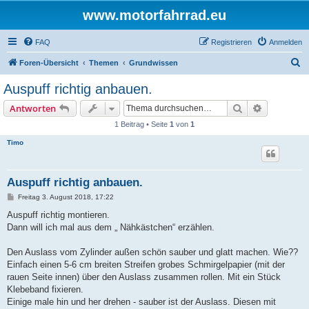
www.motorfahrrad.eu
FAQ
Registrieren
Anmelden
S
Foren-Übersicht
Themen
Grundwissen
u
Auspuff richtig anbauen.
c
Suche
Erweiterte
Antworten
h
1 Beitrag • Seite
1
von
1
e
Timo
Auspuff richtig anbauen.
B
Freitag 3. August 2018, 17:22
e
i
Auspuff richtig montieren.
t
Dann will ich mal aus dem „ Nähkästchen“ erzählen.
r
a
g
Den Auslass vom Zylinder außen schön sauber und glatt machen. Wie??
Einfach einen 5-6 cm breiten Streifen grobes Schmirgelpapier (mit der
rauen Seite innen) über den Auslass zusammen rollen. Mit ein Stück
Klebeband fixieren.
Einige male hin und her drehen - sauber ist der Auslass. Diesen mit