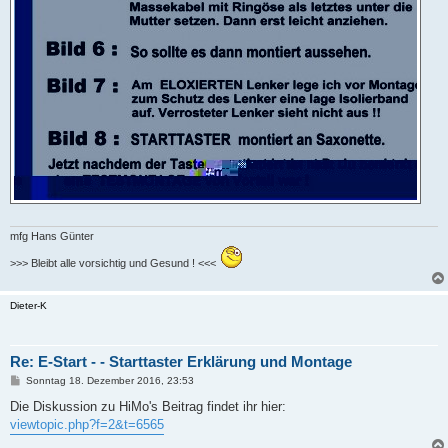
mfg Hans Günter
>>> Bleibt alle vorsichtig und Gesund ! <<<
Dieter-K
Re: E-Start - - Starttaster Erklärung und Montage
B
Sonntag 18. Dezember 2016, 23:53
e
i
Die Diskussion zu HiMo's Beitrag findet ihr hier:
t
viewtopic.php?f=2&t=6565
r
a