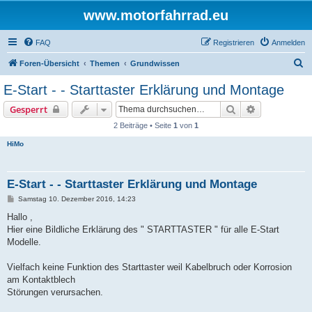
www.motorfahrrad.eu
FAQ
Registrieren
Anmelden
S
Foren-Übersicht
Themen
Grundwissen
u
E-Start - - Starttaster Erklärung und Montage
c
Suche
Erweiterte S
Gesperrt
h
2 Beiträge • Seite
1
von
1
e
HiMo
E-Start - - Starttaster Erklärung und Montage
B
Samstag 10. Dezember 2016, 14:23
e
i
Hallo ,
t
Hier eine Bildliche Erklärung des " STARTTASTER " für alle E-Start
r
a
Modelle.
g
Vielfach keine Funktion des Starttaster weil Kabelbruch oder Korrosion
am Kontaktblech
Störungen verursachen.