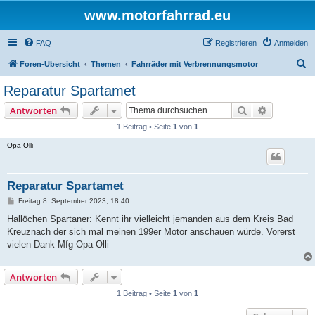
www.motorfahrrad.eu
FAQ
Registrieren
Anmelden
S
Foren-Übersicht
Themen
Fahrräder mit Verbrennungsmotor
u
Reparatur Spartamet
c
Suche
Erweiterte
Antworten
h
1 Beitrag • Seite
1
von
1
e
Opa Olli
Reparatur Spartamet
B
Freitag 8. September 2023, 18:40
e
i
Hallöchen Spartaner: Kennt ihr vielleicht jemanden aus dem Kreis Bad
t
Kreuznach der sich mal meinen 199er Motor anschauen würde. Vorerst
r
a
vielen Dank Mfg Opa Olli
g
Antworten
1 Beitrag • Seite
1
von
1