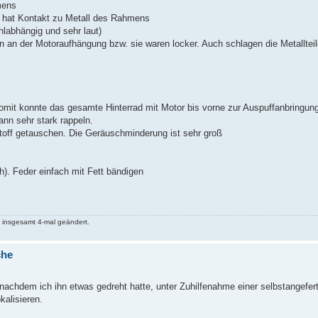
mens
ch hat Kontakt zu Metall des Rahmens
hlabhängig und sehr laut)
en an der Motoraufhängung bzw. sie waren locker. Auch schlagen die Metalltei
omit konnte das gesamte Hinterrad mit Motor bis vorne zur Auspuffanbringung 
nn sehr stark rappeln.
stoff getauschen. Die Geräuschminderung ist sehr groß
h). Feder einfach mit Fett bändigen
 insgesamt 4-mal geändert.
che
nachdem ich ihn etwas gedreht hatte, unter Zuhilfenahme einer selbstangefert
kalisieren.