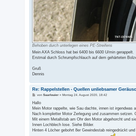
Behoben durch unterlegen eines PE-Streifens
Mein AXA Schloss hat bei 6400 bis 6600 U/min gerappelt.
Erstmal durch Schrumpfschlauch auf dem gehärteten Bolz
Gruß
Dennis
Re: Rappelstellen - Quellen unliebsamer Geräus
B
von
Saarlouier
»
Montag 24. August 2020, 18:42
e
i
Hallo
t
Mein Motor rappelte, wie Sau dachte, innen ist irgendwas a
r
a
Nach kompletter Motor Zerlegung und zusammen setzen. 
g
Mit einem Metallstab am Ohr den Motor abgehorcht und sie
Innen Lochblech lose. Siehe Bilder.
Hinten 4 Löcher gebohrt 8er Gewindestab reingedrückt und