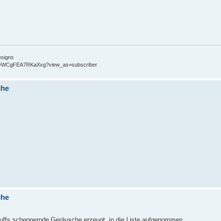
esigns
CiEQWCgFEA7RKaXxg?view_as=subscriber
che
che
uffs scheppernde Geräusche erzeugt, in die Liste aufgenommen.