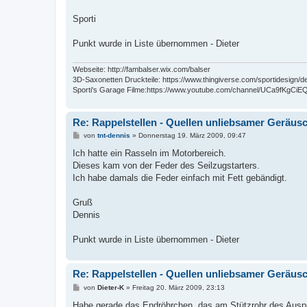
g
Sporti
Punkt wurde in Liste übernommen - Dieter
Webseite: http://fambalser.wix.com/balser
3D-Saxonetten Druckteile: https://www.thingiverse.com/sportidesign/d
Sporti's Garage Filme:https://www.youtube.com/channel/UCa9fKg
Re: Rappelstellen - Quellen unliebsamer Geräus
B
von
tnt-dennis
»
Donnerstag 19. März 2009, 09:47
e
i
Ich hatte ein Rasseln im Motorbereich.
t
Dieses kam von der Feder des Seilzugstarters.
r
a
Ich habe damals die Feder einfach mit Fett gebändigt.
g
Gruß
Dennis
Punkt wurde in Liste übernommen - Dieter
Re: Rappelstellen - Quellen unliebsamer Geräus
B
von
Dieter-K
»
Freitag 20. März 2009, 23:13
e
i
Habe gerade das Endröhrchen, das am Stützrohr des Ausp