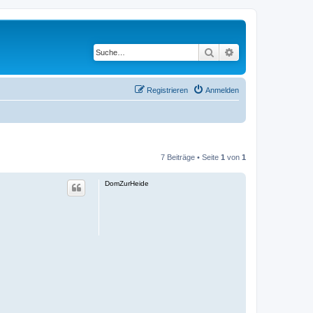
Suche
Erweiterte Suche
Registrieren
Anmelden
7 Beiträge • Seite
1
von
1
DomZurHeide