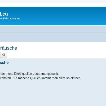
d.eu
te Fahrradfahren.
eräusche
Suche
Erweiterte Suche
usche
ietsch- und Dröhnquellen zusammengestellt.
 könnten. Auf manche Quellen kommt man nicht so einfach.