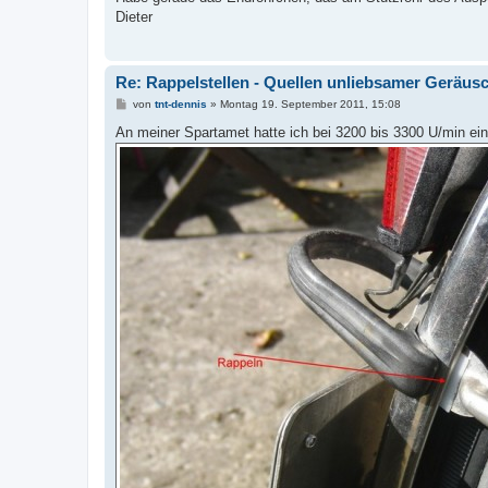
t
Dieter
r
a
g
Re: Rappelstellen - Quellen unliebsamer Geräus
B
von
tnt-dennis
»
Montag 19. September 2011, 15:08
e
i
An meiner Spartamet hatte ich bei 3200 bis 3300 U/min ein
t
r
a
g