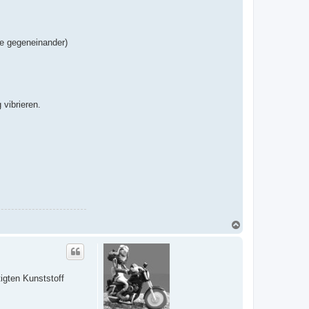
le gegeneinander)
vibrieren.
N
a
c
h
o
b
igten Kunststoff
e
n