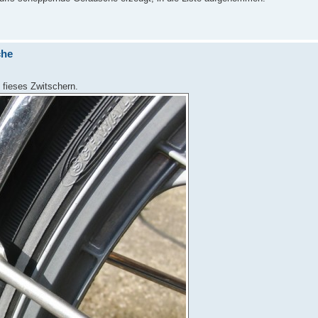
che
 fieses Zwitschern.