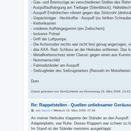
- Gas- und Bremszüge an verschiedenen Stellen des Rah
- Auspuffaufhängung am Tretlager (Silentblock); Halteble
- Auspuff Endröhrchen vibriert gegen das Stützrohr (drehza
- Gepäckträger - Heckkoffer - Auspuff (es fehlten Schraub
- Kettenkasten
- vorderes Aufhängegummi (ein Zwitschern)
- lockeres Polrad
- Griff der Luftpumpe.
- Die Achsmutter rechts war nicht fest genug angezogen, s
- das AXA- Rad- Schloss an der Herkules entfernen. Das ka
- Metallkettenschutz einer Classic gegen einen aus Kunst
- Nummernschild
- Fahrradständer am Auspuff
- Seilzugfeder des Seilzugstarters (Rasseln im Motorbereic
Dom
Zuletzt geändert von
DomZurHeide
am Donnerstag 19. März 2009, 13:43,
Re: Rappelstellen - Quellen unliebsamer Geräus
B
von
Sporti
»
Mittwoch 18. März 2009, 07:46
e
i
An meiner Herkules klapperte der Ständer an den Auspuff. 
t
Adapterplatte, war Ruhe. Dieses Klappern war schwer zu lo
r
a
Im Stand ist der Ständer meistens ausgeklappt.