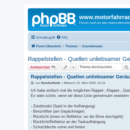
www.motorfahrra
Forum rund um das motorunterstütz
Schnellzugriff
FAQ
Foren-Übersicht
Themen
Grundwissen
Rappelstellen - Quellen unliebsamer G
Antworten
Rappelstellen - Quellen unliebsamer Gerä
B
von
DomZurHeide
»
Mittwoch 18. März 2009, 02:34
e
i
Ich habe einfach mal die möglichen Rappel-, Klapper-, Qu
t
Es wäre schön, wenn wir diese Liste gemeinsam erweitern
r
a
g
- Zündmodul (Spiel in der Aufhängung)
- Benzinfilter (am Gepäckträger)
- Rücklicht (innen im Reflektor, wo die Birne durchgeht)
- Rücklicht/Reflektor an der Tankaufhängung
- Schutzbleche vorne und hinten